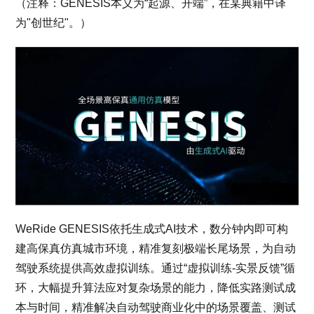
（注释：GENESIS本义为“起源、开端”，在某典籍中译
为"创世纪"。）
WeRide GENESIS依托生成式AI技术，数分钟内即可构
建高保真仿真城市环境，精准复刻极端长尾场景，为自动
驾驶系统提供高效虚拟训练。通过“虚拟训练-实景反馈”循
环，大幅提升算法应对复杂场景的能力，降低实路测试成
本与时间，精准解决自动驾驶商业化中的场景覆盖、测试