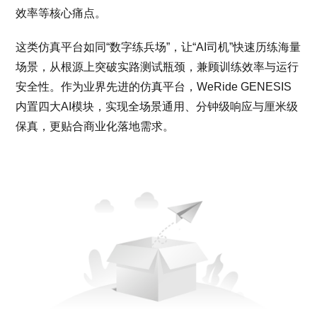
效率等核心痛点。
这类仿真平台如同“数字练兵场”，让“AI司机”快速历练海量
场景，从根源上突破实路测试瓶颈，兼顾训练效率与运行
安全性。作为业界先进的仿真平台，WeRide GENESIS
内置四大AI模块，实现全场景通用、分钟级响应与厘米级
保真，更贴合商业化落地需求。