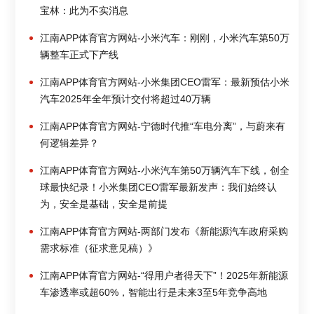
宝林：此为不实消息
江南APP体育官方网站-小米汽车：刚刚，小米汽车第50万
辆整车正式下产线
江南APP体育官方网站-小米集团CEO雷军：最新预估小米
汽车2025年全年预计交付将超过40万辆
江南APP体育官方网站-宁德时代推“车电分离”，与蔚来有
何逻辑差异？
江南APP体育官方网站-小米汽车第50万辆汽车下线，创全
球最快纪录！小米集团CEO雷军最新发声：我们始终认
为，安全是基础，安全是前提
江南APP体育官方网站-两部门发布《新能源汽车政府采购
需求标准（征求意见稿）》
江南APP体育官方网站-“得用户者得天下”！2025年新能源
车渗透率或超60%，智能出行是未来3至5年竞争高地