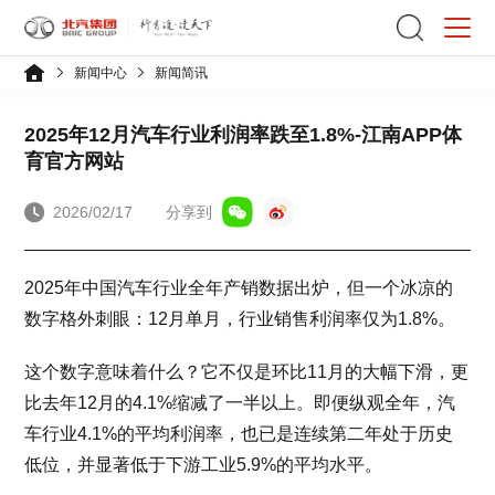
新闻中心
新闻简讯
2025年12月汽车行业利润率跌至1.8%-江南APP体
育官方网站
2026/02/17
分享到
2025年中国汽车行业全年产销数据出炉，但一个冰凉的
数字格外刺眼：12月单月，行业销售利润率仅为1.8%。
这个数字意味着什么？它不仅是环比11月的大幅下滑，更
比去年12月的4.1%缩减了一半以上。即便纵观全年，汽
车行业4.1%的平均利润率，也已是连续第二年处于历史
低位，并显著低于下游工业5.9%的平均水平。