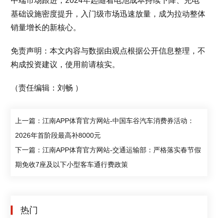
中端市场跟进，2024年起随着电池成本持续下降、充电
基础设施密度提升，入门级市场迅速放量，成为拉动整体
销量增长的新核心。
免责声明：本文内容与数据由观点根据公开信息整理，不
构成投资建议，使用前请核实。
（责任编辑：刘畅 ）
上一篇：江南APP体育官方网站-中国车谷汽车消费券活动：
2026年首阶段最高补8000元
下一篇：江南APP体育官方网站-交通运输部：严格落实春节假
期免收7座及以下小型客车通行费政策
热门