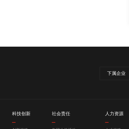
下属企业
科技创新
社会责任
人力资源