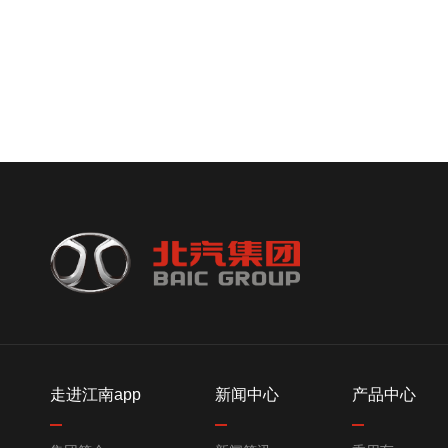
走进江南app
新闻中心
产品中心