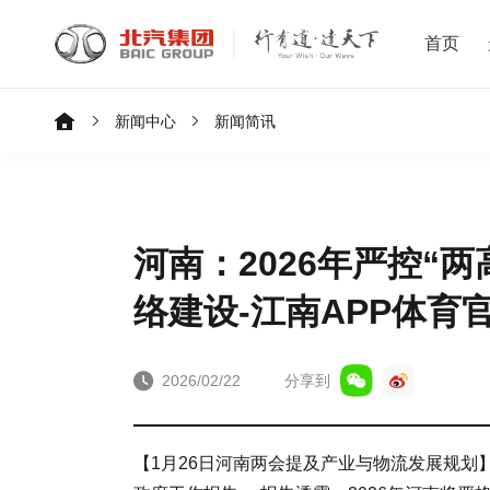
首页
新闻中心
新闻简讯
河南：2026年严控“
络建设-江南APP体育
2026/02/22
分享到
【1月26日河南两会提及产业与物流发展规划