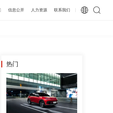
任
信息公开
人力资源
联系我们
热门