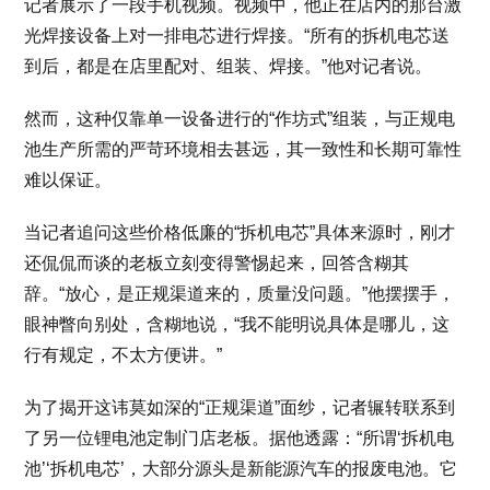
记者展示了一段手机视频。视频中，他正在店内的那台激
光焊接设备上对一排电芯进行焊接。“所有的拆机电芯送
到后，都是在店里配对、组装、焊接。”他对记者说。
然而，这种仅靠单一设备进行的“作坊式”组装，与正规电
池生产所需的严苛环境相去甚远，其一致性和长期可靠性
难以保证。
当记者追问这些价格低廉的“拆机电芯”具体来源时，刚才
还侃侃而谈的老板立刻变得警惕起来，回答含糊其
辞。“放心，是正规渠道来的，质量没问题。”他摆摆手，
眼神瞥向别处，含糊地说，“我不能明说具体是哪儿，这
行有规定，不太方便讲。”
为了揭开这讳莫如深的“正规渠道”面纱，记者辗转联系到
了另一位锂电池定制门店老板。据他透露：“所谓‘拆机电
池’‘拆机电芯’，大部分源头是新能源汽车的报废电池。它