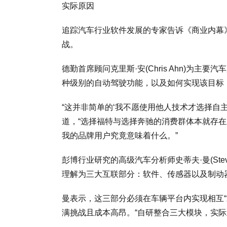
实际原因
追踪汽车行业软件发展的专家告诉《商业内幕
战。
德勤首席顾问克里斯·安(Chris Ahn)为
种级别的自动驾驶功能，以及如何实现该目标
“这并非简单的‘我不愿使用他人技术才选择自
道，“选择福特与选择奔驰的消费群体本就存
我的品牌用户究竟意味着什么。”
彭博行业研究的高级汽车分析师史蒂夫·曼(Ste
理解为三大互联部分：软件、传感器以及制动器
曼表示，这三部分必须在车辆平台内实现相互
满挑战且成本高昂。“自研整合三大模块，实际