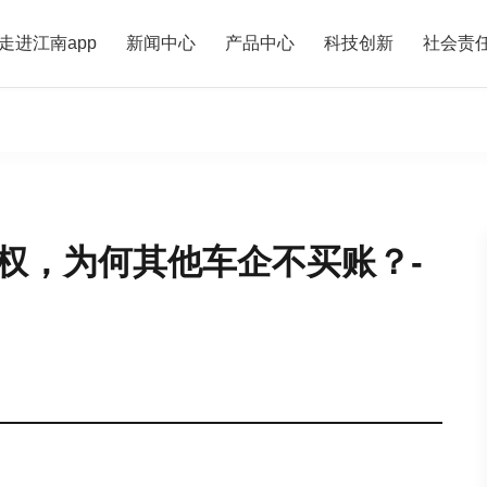
走进江南app
新闻中心
产品中心
科技创新
社会责
授权，为何其他车企不买账？-