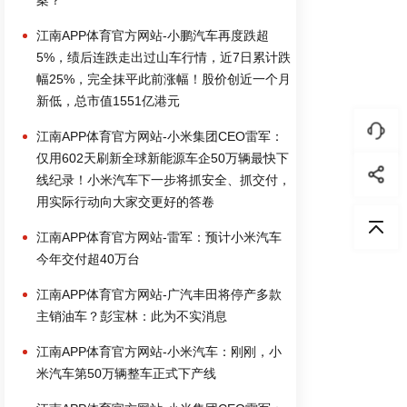
江南APP体育官方网站-小鹏汽车再度跌超
5%，绩后连跌走出过山车行情，近7日累计跌
幅25%，完全抹平此前涨幅！股价创近一个月
新低，总市值1551亿港元
江南APP体育官方网站-小米集团CEO雷军：
仅用602天刷新全球新能源车企50万辆最快下
线纪录！小米汽车下一步将抓安全、抓交付，
用实际行动向大家交更好的答卷
江南APP体育官方网站-雷军：预计小米汽车
今年交付超40万台
江南APP体育官方网站-广汽丰田将停产多款
主销油车？彭宝林：此为不实消息
江南APP体育官方网站-小米汽车：刚刚，小
米汽车第50万辆整车正式下产线