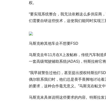
权。
“要实现系统整合，我无法依赖这么多供应商，”福特
们需要自研这些技术，这使我们能同时实现三
马斯克称其他车企不想要FSD
马斯克去年11月在X上发帖称，传统汽车制造商
一套高级驾驶辅助系统(ADAS)，特斯拉称它
“我早就警告过他们，甚至提出授权特斯拉FS
偶尔联系我们时，他们总是畏手畏脚地讨论着
的要求，这种合作毫无意义。”马斯克在帖文
马斯克未具体说明这些要求的内容。特斯拉发