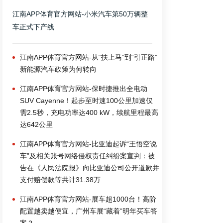
江南APP体育官方网站-小米汽车第50万辆整
车正式下产线
江南APP体育官方网站-从“扶上马”到“引正路”
新能源汽车政策为何转向
江南APP体育官方网站-保时捷推出全电动
SUV Cayenne！起步至时速100公里加速仅
需2.5秒，充电功率达400 kW，续航里程最高
达642公里
江南APP体育官方网站-比亚迪起诉“王悟空说
车”及相关账号网络侵权责任纠纷案宣判：被
告在《人民法院报》向比亚迪公司公开道歉并
支付赔偿款等共计31.38万
江南APP体育官方网站-展车超1000台！高阶
配置越卖越便宜，广州车展“藏着”明年买车答
案？