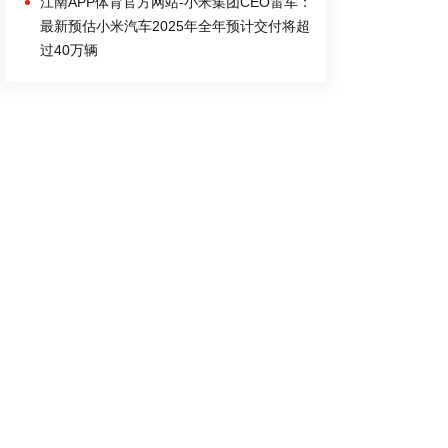
江南APP体育官方网站-小米集团CEO雷军：
最新预估小米汽车2025年全年预计交付将超
过40万辆