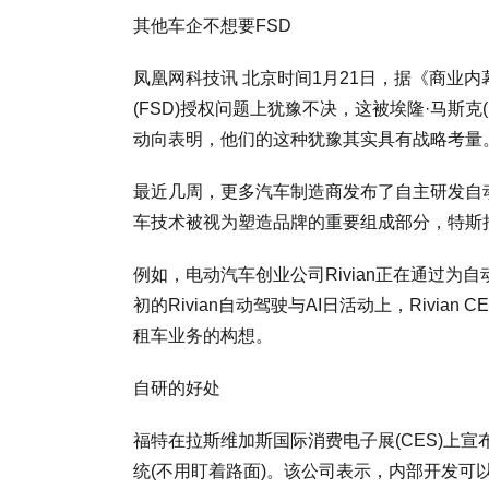
其他车企不想要FSD
凤凰网科技讯 北京时间1月21日，据《商业
(FSD)授权问题上犹豫不决，这被埃隆·马斯克(
动向表明，他们的这种犹豫其实具有战略考量
最近几周，更多汽车制造商发布了自主研发自
车技术被视为塑造品牌的重要组成部分，特斯
例如，电动汽车创业公司Rivian正在通过为
初的Rivian自动驾驶与AI日活动上，Rivian C
租车业务的构想。
自研的好处
福特在拉斯维加斯国际消费电子展(CES)上宣
统(不用盯着路面)。该公司表示，内部开发可