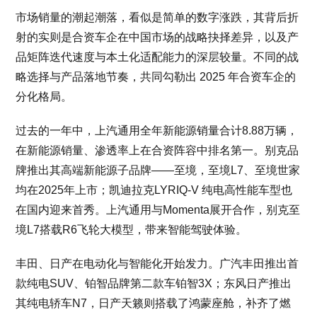
市场销量的潮起潮落，看似是简单的数字涨跌，其背后折
射的实则是合资车企在中国市场的战略抉择差异，以及产
品矩阵迭代速度与本土化适配能力的深层较量。不同的战
略选择与产品落地节奏，共同勾勒出 2025 年合资车企的
分化格局。
过去的一年中，上汽通用全年新能源销量合计8.88万辆，
在新能源销量、渗透率上在合资阵容中排名第一。别克品
牌推出其高端新能源子品牌——至境，至境L7、至境世家
均在2025年上市；凯迪拉克LYRIQ-V 纯电高性能车型也
在国内迎来首秀。上汽通用与Momenta展开合作，别克至
境L7搭载R6飞轮大模型，带来智能驾驶体验。
丰田、日产在电动化与智能化开始发力。广汽丰田推出首
款纯电SUV、铂智品牌第二款车铂智3X；东风日产推出
其纯电轿车N7，日产天籁则搭载了鸿蒙座舱，补齐了燃