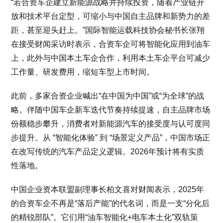
“若合资车企建立新能源战略并持续投资，随着产业链开
放和技术平台定型，可缩小与中国自主品牌和新势力的差
距，甚至迎头赶上。”国际智能运载科技协会秘书长张翔
在接受财闻采访时表示，合资车企可将智能化应用到油车
上，此外与中国本土车企合作，利用本土车企平台可减少
工作量、研发费用，缩短车型上市时间。
此前，多家合资企业喊出“在中国为中国”或“为全球”的战
略。伴随中国车企新车迭代节奏持续提速，自主品牌市场
份额稳步攀升，消费者对新能源汽车的接受度与认可度同
步提升。从 “智能化体验” 到 “场景定义产品”，中国市场正
在改写传统的汽车产品定义逻辑。2026年预计将有实质
性落地。
中国企业资本联盟副理事长柏文喜对财闻表示，2025年
的合资车企不再是“落后产能”的代名词，而是一支“分化后
的精锐部队”。它们用“油车智能化+电车本土化”双轨策