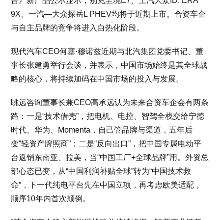
告》新产品公示显示，别克至境E7、上汽大众ID. ERA
9X、一汽—大众探岳L PHEV均将于近期上市。合资车企
与自主品牌的竞争将进入白热化阶段。
现代汽车CEO何塞·穆诺兹近期与北汽集团党委书记、董
事长张建勇举行会谈，并表示，中国市场始终是其全球战
略的核心，将持续加码在中国市场的投入与发展。
眺远咨询董事长兼CEO高承远认为未来合资车企会有两条
路：一是“技术借壳”，把电机、电控、智驾全栈交给宁德
时代、华为、Momenta，自己管品牌与渠道，五年后
变“轻资产牌照商”；二是“反向出口”，把中国专属电动平
台返销东南亚、拉美，当“中国工厂+全球品牌”用。外资总
部心态已变，从“中国利润补贴全球”转为“中国技术救
命”，下一代纯电平台先在中国立项，再考虑欧美适配，
顺序10年内首次颠倒。