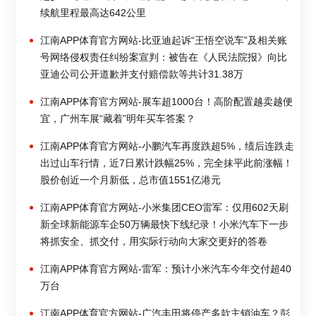
续航里程最高达642公里
江南APP体育官方网站-比亚迪起诉“王悟空说车”及相关账
号网络侵权责任纠纷案宣判：被告在《人民法院报》向比
亚迪公司公开道歉并支付赔偿款等共计31.38万
江南APP体育官方网站-展车超1000台！高阶配置越卖越便
宜，广州车展“藏着”明年买车答案？
江南APP体育官方网站-小鹏汽车再度跌超5%，绩后连跌走
出过山车行情，近7日累计跌幅25%，完全抹平此前涨幅！
股价创近一个月新低，总市值1551亿港元
江南APP体育官方网站-小米集团CEO雷军：仅用602天刷
新全球新能源车企50万辆最快下线纪录！小米汽车下一步
将抓安全、抓交付，用实际行动向大家交更好的答卷
江南APP体育官方网站-雷军：预计小米汽车今年交付超40
万台
江南APP体育官方网站-广汽丰田将停产多款主销油车？彭