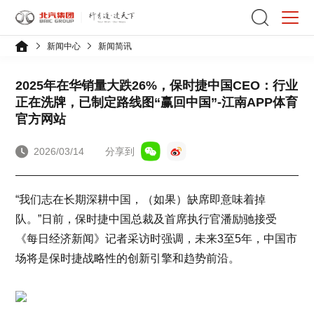
新闻中心
新闻简讯
2025年在华销量大跌26%，保时捷中国CEO：行业
正在洗牌，已制定路线图“赢回中国”-江南APP体育
官方网站
2026/03/14
分享到
“我们志在长期深耕中国，（如果）缺席即意味着掉
队。”日前，保时捷中国总裁及首席执行官潘励驰接受
《每日经济新闻》记者采访时强调，未来3至5年，中国市
场将是保时捷战略性的创新引擎和趋势前沿。