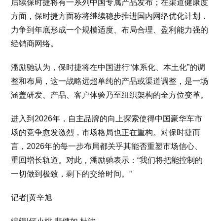
后续保时捷将有一系列中国专属产品发布；在渠道健康度
方面，保时捷方面称将继续稳步推进国内网络优化计划，
力争到年底形成一个规模适度、布局合理、盈利能力强的
经销商网络。
潘励驰认为，保时捷将在中国进行“体系化、本土化”的调
整和布局，这一战略远超单纯的产品或渠道调整，是一场
涵盖研发、产品、客户体验乃至组织架构的全方位变革。
进入到2026年，自主品牌的向上探索使得中国豪华车市
场的竞争愈发激烈，市场格局也正在重构。对保时捷而
言，2026年的每一步布局都关乎其能否重塑市场信心、
重回增长轨道。对此，潘励驰表示：“我们将把能控制的
一切做到极致，剩下的交给时间。”
记者|黄辛旭