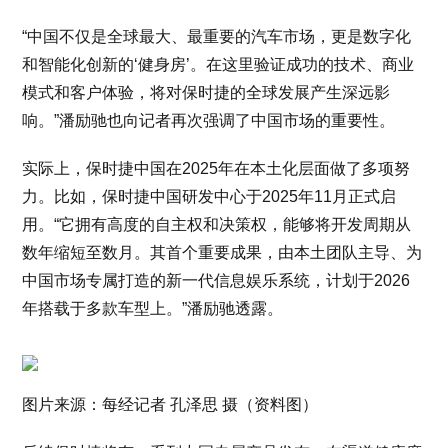
“中国不仅是全球最大、最重要的汽车市场，更是数字化
和智能化创新的‘健身房’。在这里验证成功的技术、商业
模式和客户体验，将对保时捷的全球发展产生深远影
响。”潘励驰也向记者再次强调了中国市场的重要性。
实际上，保时捷中国在2025年在本土化层面做了多项努
力。比如，保时捷中国研发中心于2025年11月正式启
用。“它拥有高度的自主权和决策权，能够将开发周期从
数年缩短至数月。其首个重要成果，由本土团队主导、为
中国市场专属打造的新一代信息娱乐系统，计划于2026
年搭载于多款车型上。”潘励驰透露。
图片来源：每经记者 孔泽思 摄（资料图）