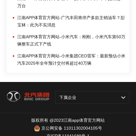
万台
江南APP体育官方网站-广汽丰田将停产多款主销油车？彭
宝林：此为不实消息
江南APP体育官方网站-小米汽车：刚刚，小米汽车第50万
辆整车正式下产线
江南APP体育官方网站-小米集团CEO雷军：最新预估小米
汽车2025年全年预计交付将超过40万辆
下属企业
版权所有 @2023江南app体育官方网站
京公网安备 11011302004105号