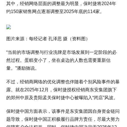
其中，经销网络层面的调整最为明显，保时捷将2024年
约150家销售网点逐渐调整至2025年底的114家。
图片来源：每经记者 孔泽思 摄（资料图）
“当前的市场调整与行业洗牌是市场发展到一定阶段的必
然过程。蛋糕变小了，坐在桌边的人数也需要重新估
量。”潘励驰说。
不过，经销商网络的优化调整也伴随着个别风险事件的暴
露。就在2025年12月，保时捷授权经销商东安集团旗下
的郑州中原及贵阳孟关保时捷中心被曝陷入“闭店”风波。
保时捷中国方面表示，该事件是东安集团因自身资金链问
题导致，保时捷中国正积极履行品牌方责任，尽最大努力