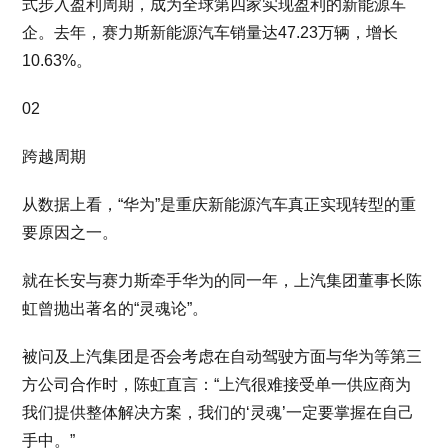
式步入盈利周期，成为全球第四家实现盈利的新能源车
企。去年，赛力斯新能源汽车销量达47.23万辆，增长
10.63%。
02
跨越周期
从数据上看，“华为”是重庆新能源汽车真正实现转型的重
要原因之一。
就在长安与赛力斯牵手华为的同一年，上汽集团董事长陈
虹曾抛出著名的“灵魂论”。
被问及上汽集团是否会考虑在自动驾驶方面与华为等第三
方公司合作时，陈虹直言：“上汽很难接受单一供应商为
我们提供整体解决方案，我们的‘灵魂’一定要掌握在自己
手中。”