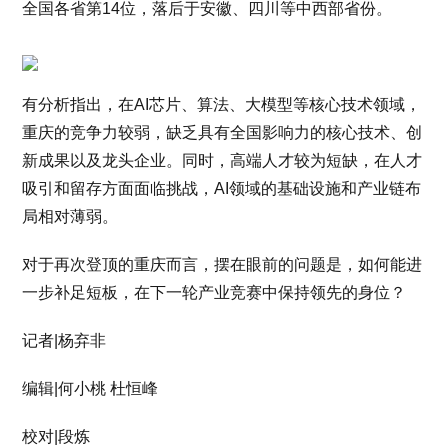
全国各省第14位，落后于安徽、四川等中西部省份。
有分析指出，在AI芯片、算法、大模型等核心技术领域，
重庆的竞争力较弱，缺乏具有全国影响力的核心技术、创
新成果以及龙头企业。同时，高端人才较为短缺，在人才
吸引和留存方面面临挑战，AI领域的基础设施和产业链布
局相对薄弱。
对于再次登顶的重庆而言，摆在眼前的问题是，如何能进
一步补足短板，在下一轮产业竞赛中保持领先的身位？
记者|杨弃非
编辑|何小桃 杜恒峰
校对|段炼