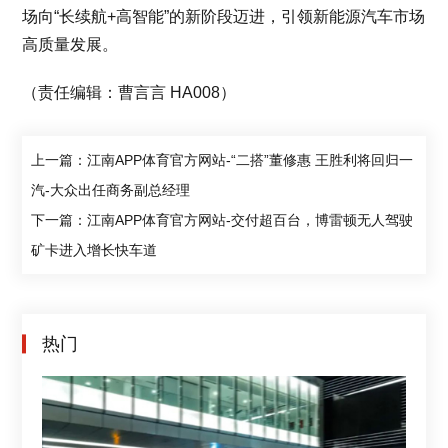
场向“长续航+高智能”的新阶段迈进，引领新能源汽车市场
高质量发展。
（责任编辑：曹言言 HA008）
上一篇：江南APP体育官方网站-“二搭”董修惠 王胜利将回归一
汽-大众出任商务副总经理
下一篇：江南APP体育官方网站-交付超百台，博雷顿无人驾驶
矿卡进入增长快车道
热门