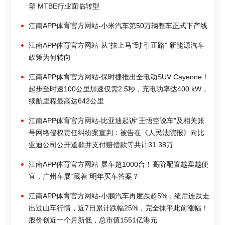
塑 MTBE行业面临转型
江南APP体育官方网站-小米汽车第50万辆整车正式下产线
江南APP体育官方网站-从“扶上马”到“引正路” 新能源汽车
政策为何转向
江南APP体育官方网站-保时捷推出全电动SUV Cayenne！
起步至时速100公里加速仅需2.5秒，充电功率达400 kW，
续航里程最高达642公里
江南APP体育官方网站-比亚迪起诉“王悟空说车”及相关账
号网络侵权责任纠纷案宣判：被告在《人民法院报》向比
亚迪公司公开道歉并支付赔偿款等共计31.38万
江南APP体育官方网站-展车超1000台！高阶配置越卖越便
宜，广州车展“藏着”明年买车答案？
江南APP体育官方网站-小鹏汽车再度跌超5%，绩后连跌走
出过山车行情，近7日累计跌幅25%，完全抹平此前涨幅！
股价创近一个月新低，总市值1551亿港元