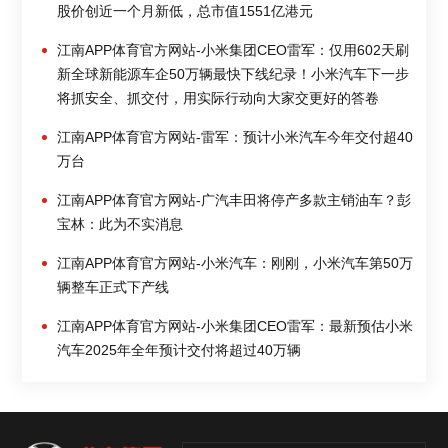
股价创近一个月新低，总市值1551亿港元
江南APP体育官方网站-小米集团CEO雷军：仅用602天刷
新全球新能源车企50万辆最快下线纪录！小米汽车下一步
将抓安全、抓交付，用实际行动向大家交更好的答卷
江南APP体育官方网站-雷军：预计小米汽车今年交付超40
万台
江南APP体育官方网站-广汽丰田将停产多款主销油车？彭
宝林：此为不实消息
江南APP体育官方网站-小米汽车：刚刚，小米汽车第50万
辆整车正式下产线
江南APP体育官方网站-小米集团CEO雷军：最新预估小米
汽车2025年全年预计交付将超过40万辆