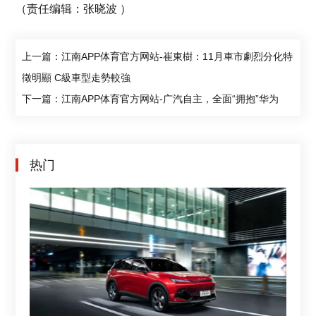
（责任编辑：张晓波 ）
上一篇：江南APP体育官方网站-崔東樹：11月車市劇烈分化特
徵明顯 C級車型走勢較強
下一篇：江南APP体育官方网站-广汽自主，全面“拥抱”华为
热门