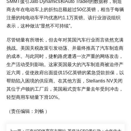
SMMT援引Jato Dynamics和Auto Trader的数据称，制造
商去年在电动车上的折扣总额超过50亿英镑，相当于每辆
注册的纯电动车平均优惠约1.1万英镑。该行业游说组织
表示，这种做法“显然不可持续”。
尽管销量有所增长，但去年对英国汽车行业而言依然充满
挑战。美国关税政策引发动荡、并最终推高了汽车制造商
的成本。与此同时，捷豹路虎遭遇一次严重的网络攻击，
生产活动受到影响。这家英国最大的汽车制造商被迫停产
近六周，促使政府出面提供15亿英镑的紧急贷款担保，以
帮助陷入困境的供应商。在其他方面，Stellantis NV关闭
其位于卢顿的工厂后，英国厢式货车产量去年受到冲击，
轻型商用车销量下滑10%。
（责任编辑：刘畅 ）
上一篇：江南APP体育官方网站-英伟达CEO黄仁勋：十年内大