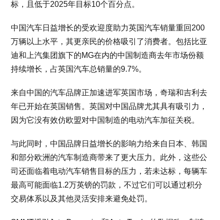
标，且低于2025年目标10个百分点。
中国汽车日益增长的受欢迎度助力英国汽车销量重回200
万辆以上水平，其更亲民的价格吸引了消费者。包括比亚
迪和上汽集团旗下的MG在内的中国制造商去年市场份额
持续增长，占英国汽车总销量的9.7%。
来自中国的汽车品牌正加速进军英国市场，奇瑞和吉利去
年已开始在英国销售。英国对中国品牌尤其具有吸引力，
因为它没有效仿欧盟对中国制造的电动汽车加征关税。
与此同时，中国品牌日益增长的影响力给来自日本、韩国
和部分欧洲的汽车制造商带来了更大压力。此外，这些公
司还面临着电动汽车销售目标的压力，若未达标，每辆车
最高可能面临1.2万英镑的罚款，不过它们可以通过积分
交易体系以及其他灵活安排来避免处罚。