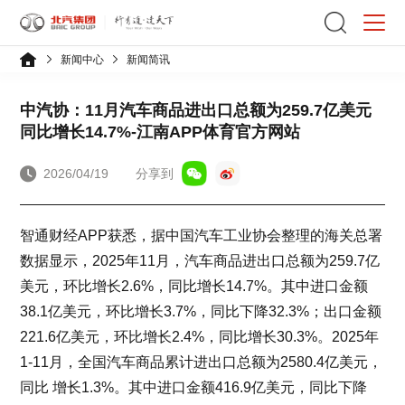
新闻中心
新闻简讯
中汽协：11月汽车商品进出口总额为259.7亿美元
同比增长14.7%-江南APP体育官方网站
2026/04/19
分享到
智通财经APP获悉，据中国汽车工业协会整理的海关总署
数据显示，2025年11月，汽车商品进出口总额为259.7亿
美元，环比增长2.6%，同比增长14.7%。其中进口金额
38.1亿美元，环比增长3.7%，同比下降32.3%；出口金额
221.6亿美元，环比增长2.4%，同比增长30.3%。2025年
1-11月，全国汽车商品累计进出口总额为2580.4亿美元，
同比 增长1.3%。其中进口金额416.9亿美元，同比下降