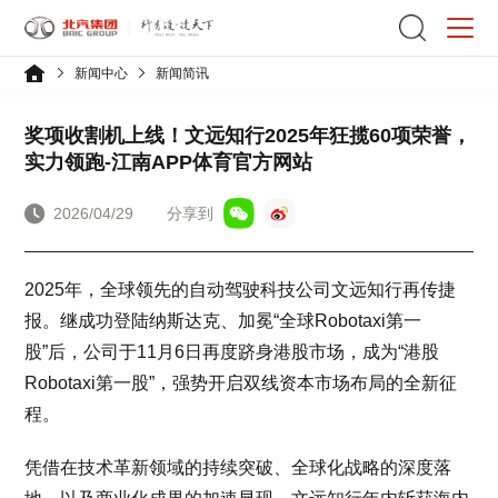
新闻中心
新闻简讯
奖项收割机上线！文远知行2025年狂揽60项荣誉，
实力领跑-江南APP体育官方网站
2026/04/29
分享到
2025年，全球领先的自动驾驶科技公司文远知行再传捷
报。继成功登陆纳斯达克、加冕“全球Robotaxi第一
股”后，公司于11月6日再度跻身港股市场，成为“港股
Robotaxi第一股”，强势开启双线资本市场布局的全新征
程。
凭借在技术革新领域的持续突破、全球化战略的深度落