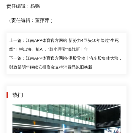
责任编辑：杨赐
（责任编辑：董萍萍 ）
上一篇：江南APP体育官方网站-新势力4巨头10年险过“生死
线”！拼出海、抢AI，“蔚小理零”激战新十年
下一篇：江南APP体育官方网站-港股异动丨汽车股集体大涨，
财政部明年继续安排资金支持消费品以旧换新
热门