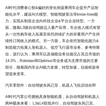
AI时代消费者心智&偏好的变化倒逼乘用车企提升产品智
能化水平，建设AI大模型、智能驾驶算法等know-how能
力，实现从制造企业向科技企业&平台企业转型。一方
面，随着L3级自动驾驶迈入量产应用，车企收入模式有望
从一次性购车收入拓展至依托持续扩大的存量用户产生持
续性订阅收入的模式。另一方面，车企依托智能化能力&
制造能力拓展人形机器人、低空飞行器等业务。参考特斯
拉，该行认为，乘用车以及储能业务估值仅占其总市值的
14.3%，Robotaxi和Optimus等业务成为支撑市值的主要
部分，随着国内车企AI能力发展，转型加速，估值框架有
望迎来变革。
汽车零部件：自动驾驶东风已至，机器人飞轮启动在即
AI时代汽零公司拥抱具身智能机遇，从自动驾驶和机器人
两种载体来看： L3&L4双线并行，自动驾驶东风已至。