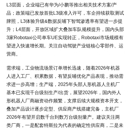
L3层面，企业端已有华为/小鹏等推出相关技术方案/产
品；政策端已发放首批L3级准入许可，车企持续获取测试
牌照，L3体验升级&数据反哺下智驾渗透率有望进一步提
升；L4层面，开放区域扩大叠加车队规模提升，国内头部
3家Robotaxi公司单车UE实现转正，Robotaxi市场规模有
望进入快速增长期。关注自动驾驶产业链核心零部件、运
营商。
需求端，工业物流场景订单增长迅速，随着2026年机器
人进入工厂、积累数据，有望反哺优化产品表现，推动需
求进一步高增；生产端，2025年头部人形机器人主机厂
基本已实现千台级别生产/出货，展望2026年，国内外人
形机器人厂商融资动作频繁，支撑后续大规模资本开支，
叠加产品设计逐步定型、供应商产线搭建完备，主机厂
2026年有望开启数千台到数万台级别量产。建议关注两
类厂商，一是配套特斯拉为代表的确定性供应商，二是未