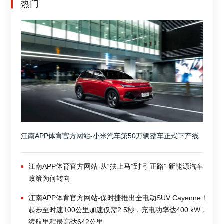
热门
江南APP体育官方网站-小米汽车第50万辆整车正式下产线
江南APP体育官方网站-从“扶上马”到“引正路” 新能源汽车
政策为何转向
江南APP体育官方网站-保时捷推出全电动SUV Cayenne！
起步至时速100公里加速仅需2.5秒，充电功率达400 kW，
续航里程最高达642公里