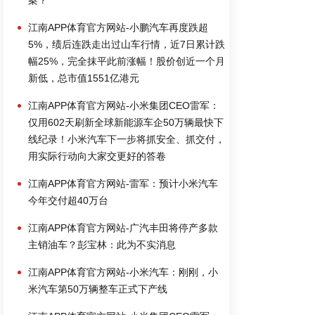
江南APP体育官方网站-小鹏汽车再度跌超
5%，绩后连跌走出过山车行情，近7日累计跌
幅25%，完全抹平此前涨幅！股价创近一个月
新低，总市值1551亿港元
江南APP体育官方网站-小米集团CEO雷军：
仅用602天刷新全球新能源车企50万辆最快下
线纪录！小米汽车下一步将抓安全、抓交付，
用实际行动向大家交更好的答卷
江南APP体育官方网站-雷军：预计小米汽车
今年交付超40万台
江南APP体育官方网站-广汽丰田将停产多款
主销油车？彭宝林：此为不实消息
江南APP体育官方网站-小米汽车：刚刚，小
米汽车第50万辆整车正式下产线