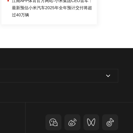
江南APP体育官方网站-小米集团CEO雷军：
最新预估小米汽车2025年全年预计交付将超
过40万辆