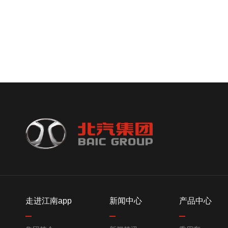
走进江南app
新闻中心
产品中心