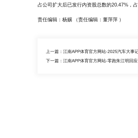
占公司扩大后已发行内资股总数的20.47%，
责任编辑：杨赐 （责任编辑：董萍萍 ）
上一篇：江南APP体育官方网站-2025汽车大
下一篇：江南APP体育官方网站-零跑朱江明回