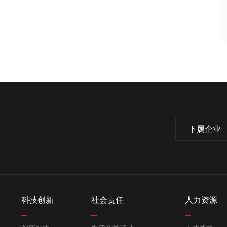
下属企业
科技创新
社会责任
人力资源