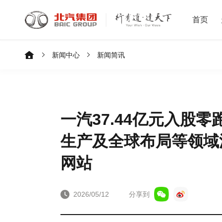
首页
新闻中心
新闻简讯
一汽37.44亿元入股
生产及全球布局等领域
网站
2026/05/12
分享到