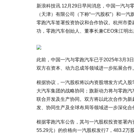
新浪科技讯 12月29日早间消息，中国一汽
（天津）有限公司（下称“一汽股权”）和一汽
零跑汽车签署投资协议和合作协议。杭州市委
功，零跑汽车创始人、董事长兼CEO朱江明
此前，中国一汽与零跑汽车已于2025年3月
双方在资本、动力总成等领域进一步拓展合作
根据协议，一汽股权将以内资股增发方式入股
大汽车集团的战略协同；旗新动力将与零跑汽
联合开发及生产协同。双方将以此次合作为新
发、协同生产及全球布局等领域进一步深化合
根据零跑汽车公告，其与一汽股权投资签署内资
55.29元）的价格向一汽股权发行7，483.