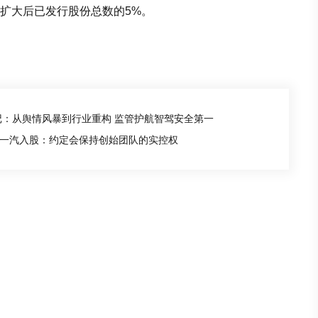
占扩大后已发行股份总数的5%。
事记：从舆情风暴到行业重构 监管护航智驾安全第一
应一汽入股：约定会保持创始团队的实控权