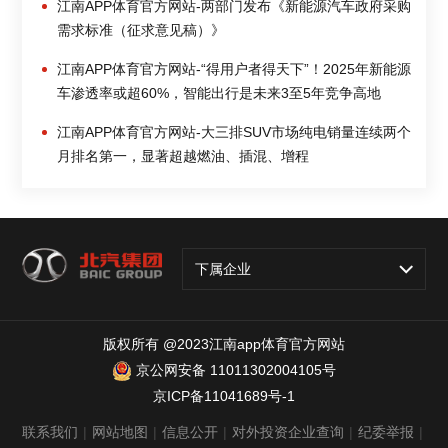
江南APP体育官方网站-两部门发布《新能源汽车政府采购
需求标准（征求意见稿）》
江南APP体育官方网站-“得用户者得天下”！2025年新能源
车渗透率或超60%，智能出行是未来3至5年竞争高地
江南APP体育官方网站-大三排SUV市场纯电销量连续两个
月排名第一，显著超越燃油、插混、增程
下属企业
版权所有 @2023江南app体育官方网站
京公网安备 11011302004105号
京ICP备11041689号-1
联系我们
|
网站地图
|
信息公开
|
对外投资企业查询
|
纪委举报
|