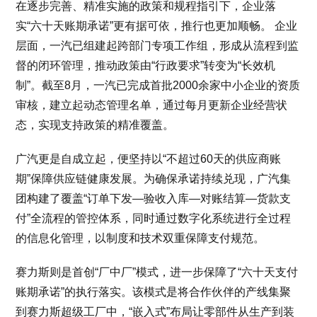
在逐步完善、精准实施的政策和规程指引下，企业落
实“六十天账期承诺”更有据可依，推行也更加顺畅。 企业
层面，一汽已组建起跨部门专项工作组，形成从流程到监
督的闭环管理，推动政策由“行政要求”转变为“长效机
制”。截至8月，一汽已完成首批2000余家中小企业的资质
审核，建立起动态管理名单，通过每月更新企业经营状
态，实现支持政策的精准覆盖。
广汽更是自成立起，便坚持以“不超过60天的供应商账
期”保障供应链健康发展。为确保承诺持续兑现，广汽集
团构建了覆盖“订单下发—验收入库—对账结算—货款支
付”全流程的管控体系，同时通过数字化系统进行全过程
的信息化管理，以制度和技术双重保障支付规范。
赛力斯则是首创“厂中厂”模式，进一步保障了“六十天支付
账期承诺”的执行落实。该模式是将合作伙伴的产线集聚
到赛力斯超级工厂中，“嵌入式”布局让零部件从生产到装