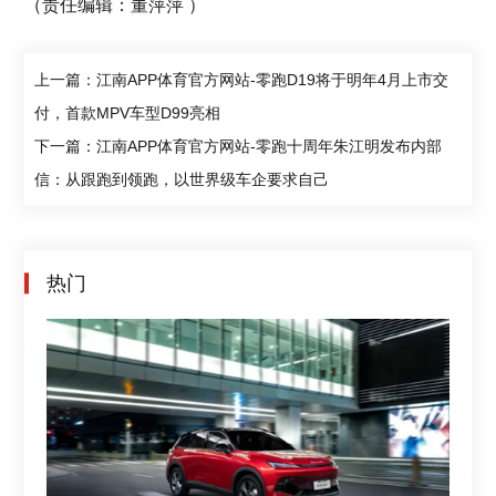
（责任编辑：董萍萍 ）
上一篇：江南APP体育官方网站-零跑D19将于明年4月上市交
付，首款MPV车型D99亮相
下一篇：江南APP体育官方网站-零跑十周年朱江明发布内部
信：从跟跑到领跑，以世界级车企要求自己
热门