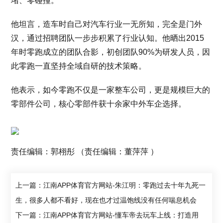
堵、零碰撞。
他坦言，造车时自己对汽车行业一无所知，完全是门外
汉，通过招聘团队一步步积累了行业认知。他晒出2015
年时零跑成立的团队合影，初创团队90%为研发人员，因
此零跑一直坚持全域自研的技术策略。
他表示，如今零跑不仅是一家整车公司，更是规模巨大的
零部件公司，核心零部件获十余家中外车企选择。
责任编辑：郭栩彤 （责任编辑：董萍萍 ）
上一篇：江南APP体育官方网站-朱江明：零跑过去十年九死一
生，很多人都不看好，现在也才过温饱线没有任何喘息机会
下一篇：江南APP体育官方网站-懂车帝去玩车上线：打造用