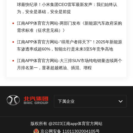
球最快纪录！小米集团CEO雷军最新发声：我们始终认
为，安全是基础，安全是前提
江南APP体育官方网站-两部门发布《新能源汽车政府采购
需求标准（征求意见稿）》
江南APP体育官方网站-“得用户者得天下”！2025年新能源
车渗透率或超60%，智能出行是未来3至5年竞争高地
江南APP体育官方网站-大三排SUV市场纯电销量连续两个
月排名第一，显著超越燃油、插混、增程
下属企业
版权所有 @2023江南app体育官方网站
京公网安备 11011302004105号