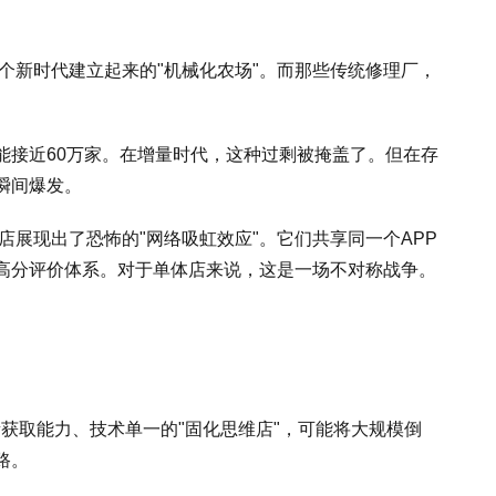
这个新时代建立起来的"机械化农场"。而那些传统修理厂，
能接近60万家。在增量时代，这种过剩被掩盖了。但在存
瞬间爆发。
店展现出了恐怖的"网络吸虹效应"。它们共享同一个APP
高分评价体系。对于单体店来说，这是一场不对称战争。
量获取能力、技术单一的"固化思维店"，可能将大规模倒
路。