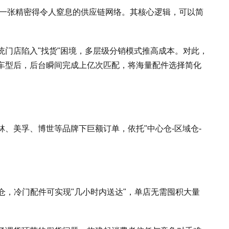
是一张精密得令人窒息的供应链网络。其核心逻辑，可以简
统门店陷入"找货"困境，多层级分销模式推高成本。对此，
车型后，后台瞬间完成上亿次匹配，将海量配件选择简化
、美孚、博世等品牌下巨额订单，依托"中心仓-区域仓-
置仓，冷门配件可实现"几小时内送达"，单店无需囤积大量