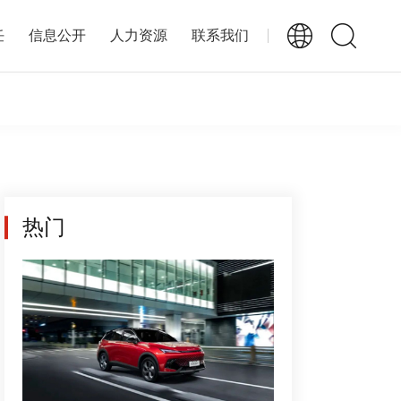
任
信息公开
人力资源
联系我们
热门