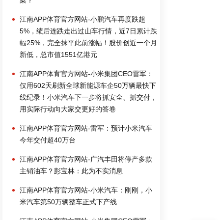
江南APP体育官方网站-小鹏汽车再度跌超
5%，绩后连跌走出过山车行情，近7日累计跌
幅25%，完全抹平此前涨幅！股价创近一个月
新低，总市值1551亿港元
江南APP体育官方网站-小米集团CEO雷军：
仅用602天刷新全球新能源车企50万辆最快下
线纪录！小米汽车下一步将抓安全、抓交付，
用实际行动向大家交更好的答卷
江南APP体育官方网站-雷军：预计小米汽车
今年交付超40万台
江南APP体育官方网站-广汽丰田将停产多款
主销油车？彭宝林：此为不实消息
江南APP体育官方网站-小米汽车：刚刚，小
米汽车第50万辆整车正式下产线