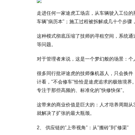
走进任何一家途虎工场店，从车辆驶入工位的
车辆"病历本"；施工过程被拆解成几十个步骤
这种模式彻底压缩了技师的寻租空间，系统通
等问题。
对于管理者来说，这是一个梦幻般的场景：个
很多同行批评途虎的技师像机器人，只会换件
计看，"不会修车"恰恰是途虎追求的极致境界
专注于那些高频的、标准化的"快修快保"。
这带来的商业价值是巨大的：人才培养周期从3
就解决了扩张的最大瓶颈。
2、 供应链的"上帝视角"：从"搬砖"到"修渠"