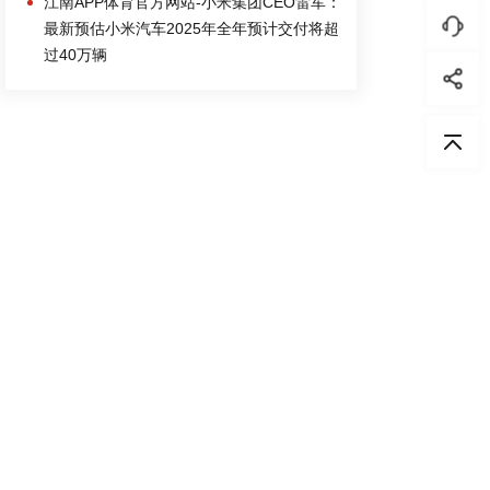
江南APP体育官方网站-小米集团CEO雷军：
最新预估小米汽车2025年全年预计交付将超
过40万辆