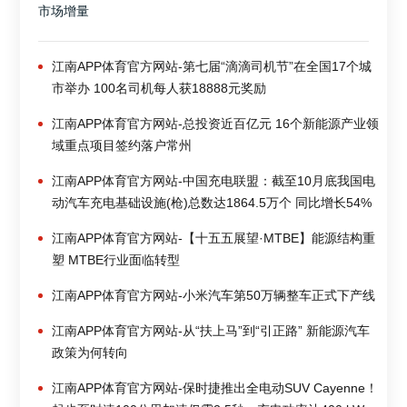
市场增量
江南APP体育官方网站-第七届“滴滴司机节”在全国17个城
市举办 100名司机每人获18888元奖励
江南APP体育官方网站-总投资近百亿元 16个新能源产业领
域重点项目签约落户常州
江南APP体育官方网站-中国充电联盟：截至10月底我国电
动汽车充电基础设施(枪)总数达1864.5万个 同比增长54%
江南APP体育官方网站-【十五五展望·MTBE】能源结构重
塑 MTBE行业面临转型
江南APP体育官方网站-小米汽车第50万辆整车正式下产线
江南APP体育官方网站-从“扶上马”到“引正路” 新能源汽车
政策为何转向
江南APP体育官方网站-保时捷推出全电动SUV Cayenne！