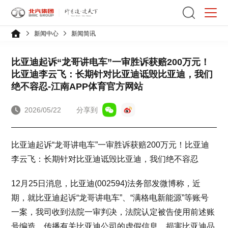
新闻中心
新闻简讯
比亚迪起诉“龙哥讲电车”一审胜诉获赔200万元！
比亚迪李云飞：长期针对比亚迪诋毁比亚迪，我们
绝不容忍-江南APP体育官方网站
2026/05/22
分享到
比亚迪起诉“龙哥讲电车”一审胜诉获赔200万元！比亚迪
李云飞：长期针对比亚迪诋毁比亚迪，我们绝不容忍
12月25日消息，比亚迪(002594)法务部发微博称，近
期，就比亚迪起诉“龙哥讲电车”、“满格电新能源”等账号
一案，我司收到法院一审判决，法院认定被告使用前述账
号编造、传播有关比亚迪公司的虚假信息，损害比亚迪品