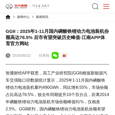
新闻中心
新闻简讯
GGII：2025年1-11月国内磷酸铁锂动力电池装机份
额高达78.5% 后市有望突破历史峰值-江南APP体
育官方网站
2026/05/22
分享到
智通财经APP获悉，高工产业研究院(GGII)根据新能源汽
车交强险口径数据统计显示，2025年1-11月国内磷酸铁
锂动力电池装机量约490GWh，同比增长55%，市场份额
占比高达78.5%，较去年同期提升10个百分点，距离2014
年磷酸铁锂动力电池装机市场份额峰值81%，仅相差
2.5%。GGII研判，国内磷酸铁锂动力电池装机份额有望