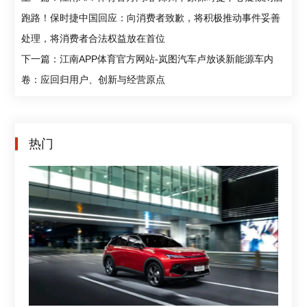
跑路！保时捷中国回应：向消费者致歉，将积极推动事件妥善
处理，将消费者合法权益放在首位
下一篇：江南APP体育官方网站-岚图汽车卢放谈新能源车内
卷：应回归用户、创新与经营原点
热门