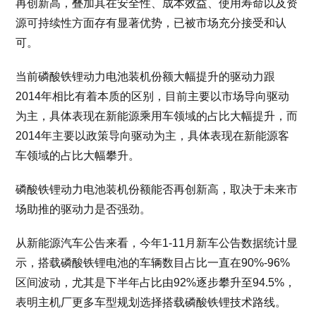
再创新高，叠加其在安全性、成本效益、使用寿命以及资
源可持续性方面存有显著优势，已被市场充分接受和认
可。
当前磷酸铁锂动力电池装机份额大幅提升的驱动力跟
2014年相比有着本质的区别，目前主要以市场导向驱动
为主，具体表现在新能源乘用车领域的占比大幅提升，而
2014年主要以政策导向驱动为主，具体表现在新能源客
车领域的占比大幅攀升。
磷酸铁锂动力电池装机份额能否再创新高，取决于未来市
场助推的驱动力是否强劲。
从新能源汽车公告来看，今年1-11月新车公告数据统计显
示，搭载磷酸铁锂电池的车辆数目占比一直在90%-96%
区间波动，尤其是下半年占比由92%逐步攀升至94.5%，
表明主机厂更多车型规划选择搭载磷酸铁锂技术路线。