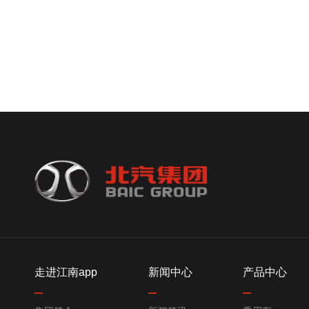
走进江南app
新闻中心
产品中心