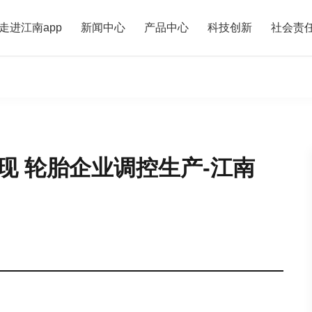
走进江南app
新闻中心
产品中心
科技创新
社会责
现 轮胎企业调控生产-江南