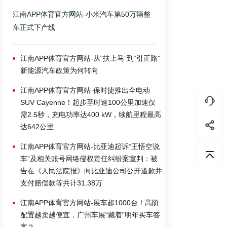
江南APP体育官方网站-小米汽车第50万辆整
车正式下产线
江南APP体育官方网站-从“扶上马”到“引正路”
新能源汽车政策为何转向
江南APP体育官方网站-保时捷推出全电动
SUV Cayenne！起步至时速100公里加速仅
需2.5秒，充电功率达400 kW，续航里程最高
达642公里
江南APP体育官方网站-比亚迪起诉“王悟空说
车”及相关账号网络侵权责任纠纷案宣判：被
告在《人民法院报》向比亚迪公司公开道歉并
支付赔偿款等共计31.38万
江南APP体育官方网站-展车超1000台！高阶
配置越卖越便宜，广州车展“藏着”明年买车答
案？