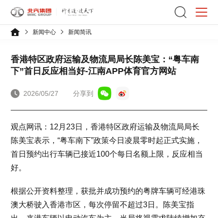
新闻中心
新闻简讯
香港特区政府运输及物流局局长陈美宝：“粤车南
下”首日反应相当好-江南APP体育官方网站
2026/05/27
分享到
观点网讯：12月23日，香港特区政府运输及物流局局长
陈美宝表示，“粤车南下”政策今日凌晨零时起正式实施，
首日预约出行车辆已接近100个每日名额上限，反应相当
好。
根据公开资料整理，获批并成功预约的粤牌车辆可经港珠
澳大桥驶入香港市区，每次停留不超过3日。陈美宝指