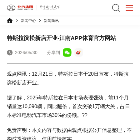
新闻中心
新闻简讯
特斯拉滨松新店开业-江南APP体育官方网站
2026/05/30
分享到
观点网讯：12月21日，特斯拉日本于20日宣布，特斯拉
滨松新店开业。
据了解，2025年特斯拉在日本市场表现强劲，前11个月
销量达10,090辆，同比翻倍，首次突破1万辆大关，占日
本标准电动汽车市场30%的份额。??
免责声明：本文内容与数据由观点根据公开信息整理，不
构成投资建议，使用前请核实。