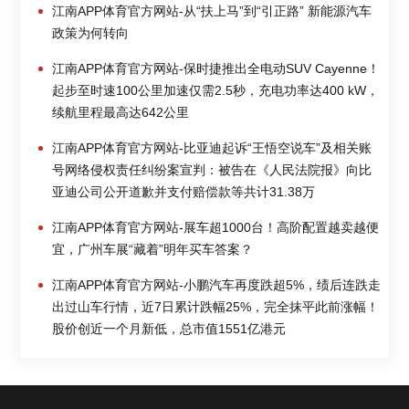
江南APP体育官方网站-从“扶上马”到“引正路” 新能源汽车
政策为何转向
江南APP体育官方网站-保时捷推出全电动SUV Cayenne！
起步至时速100公里加速仅需2.5秒，充电功率达400 kW，
续航里程最高达642公里
江南APP体育官方网站-比亚迪起诉“王悟空说车”及相关账
号网络侵权责任纠纷案宣判：被告在《人民法院报》向比
亚迪公司公开道歉并支付赔偿款等共计31.38万
江南APP体育官方网站-展车超1000台！高阶配置越卖越便
宜，广州车展“藏着”明年买车答案？
江南APP体育官方网站-小鹏汽车再度跌超5%，绩后连跌走
出过山车行情，近7日累计跌幅25%，完全抹平此前涨幅！
股价创近一个月新低，总市值1551亿港元