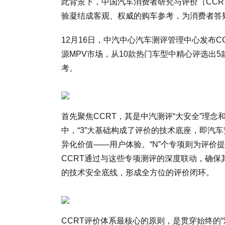
此背景下，中国汽车消费者研究与评价（CC
验凝结成客观、权威的购车参考，为消费者答
12月16日，中汽中心汽车测评管理中心发布
源MPV市场，从10款热门车型中精心评选出
考。
首先聚焦CCRT，其是中汽测评“大安全”理念和
中，“3”大基础构成了评价的技术底座，即汽车
异化价值——用户体验。“N”个专项则为评价提
CCRT通过与这些专项测评的深度联动，确
的技术安全底线，形成全方位的评价闭环。
CCRT评价体系最核心的原则，是贯穿始终的