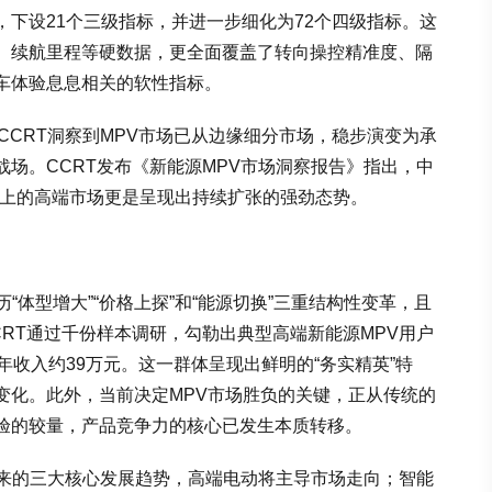
下设21个三级指标，并进一步细化为72个四级指标。这
、续航里程等硬数据，更全面覆盖了转向操控精准度、隔
车体验息息相关的软性指标。
CCRT洞察到MPV市场已从边缘细分市场，稳步演变为承
场。CCRT发布《新能源MPV市场洞察报告》指出，中
以上的高端市场更是呈现出持续扩张的强劲态势。
“体型增大”“价格上探”和“能源切换”三重结构性变革，且
RT通过千份样本调研，勾勒出典型高端新能源MPV用户
年收入约39万元。这一群体呈现出鲜明的“务实精英”特
变化。此外，当前决定MPV市场胜负的关键，正从传统的
验的较量，产品竞争力的核心已发生本质转移。
未来的三大核心发展趋势，高端电动将主导市场走向；智能