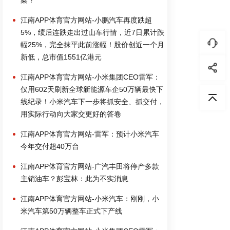
江南APP体育官方网站-小鹏汽车再度跌超
5%，绩后连跌走出过山车行情，近7日累计跌
幅25%，完全抹平此前涨幅！股价创近一个月
新低，总市值1551亿港元
江南APP体育官方网站-小米集团CEO雷军：
仅用602天刷新全球新能源车企50万辆最快下
线纪录！小米汽车下一步将抓安全、抓交付，
用实际行动向大家交更好的答卷
江南APP体育官方网站-雷军：预计小米汽车
今年交付超40万台
江南APP体育官方网站-广汽丰田将停产多款
主销油车？彭宝林：此为不实消息
江南APP体育官方网站-小米汽车：刚刚，小
米汽车第50万辆整车正式下产线