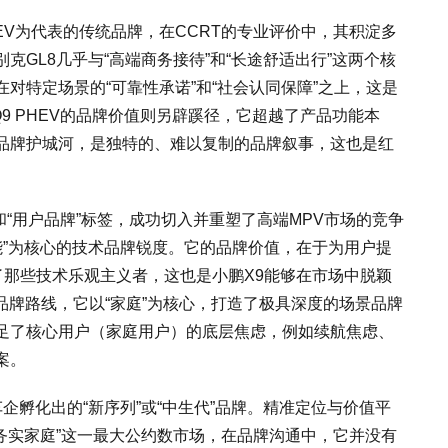
 PHEV为代表的传统品牌，在CCRT的专业评价中，其积淀多
GL8几乎与“高端商务接待”和“长途舒适出行”这两个核
对特定场景的“可靠性承诺”和“社会认同保障”之上，这是
9 PHEV的品牌价值则另辟蹊径，它超越了产品功能本
品牌护城河，是独特的、难以复制的品牌叙事，这也是红
”和“用户品牌”标签，成功切入并重塑了高端MPV市场的竞争
能”为核心的技术品牌锐度。它的品牌价值，在于为用户提
了那些技术乐观主义者，这也是小鹏X9能够在市场中脱颖
品牌路线，它以“家庭”为核心，打造了极具深度的场景品牌
足了核心用户（家庭用户）的底层焦虑，例如续航焦虑、
案。
企孵化出的“新序列”或“中生代”品牌。精准定位与价值平
务实家庭”这一最大公约数市场，在品牌沟通中，它并没有