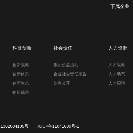
下属企业
科技创新
社会责任
人力资源
创新战略
集团公益活动
人才战略
创新体系
企业社会责任报告
人才动态
创新生态
信息公开
人才招聘
创新成果
1302004105号
京ICP备11041689号-1