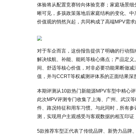
体验将从配置竞赛转向体验竞赛；家庭场景细
晰可见，多孩政策落地后家庭结构的变化、中
价值观的悄然兴起，共同构成了高端MPV需
对于车企而言，这份报告提供了明确的行动指南
解决续航、补能、能耗等核心痛点；产品定义
间、舒适等核心价值，对非必要功能果断做减
值，并与CCRT等权威测评体系的正面结果深
本期评测从10款热门新能源MPV车型中精心
此次MPV评测专门收集了上海、广州、武汉等
件、路况特征和用车习惯。与此同时，所有参
测，实现用户主观感受与客观数据的相互印证，
5款推荐车型正代表了传统品牌、新势力品牌、