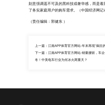
刻意强调遥不可及的黑科技或奢华感，而是着重
了务实家庭用户的购车需求。（中国经济网记者
（责任编辑：郭健东 ）
上一篇：江南APP体育官方网站-年末再现“疯狂
下一篇：江南APP体育官方网站-销量腰斩，车
冬！中美电车行业为何冰火两重天？