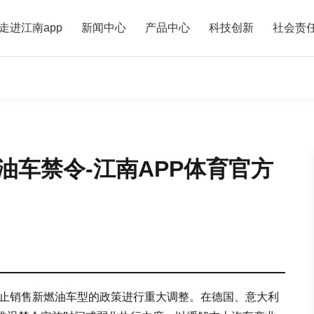
走进江南app
新闻中心
产品中心
科技创新
社会责
油车禁令-江南APP体育官方
禁止销售新燃油车型的政策进行重大调整。在德国、意大利