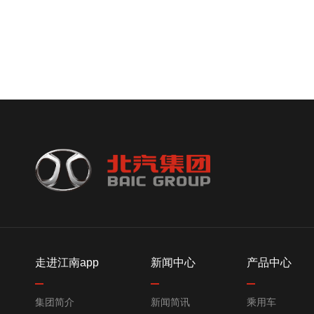
走进江南app
新闻中心
产品中心
集团简介
新闻简讯
乘用车