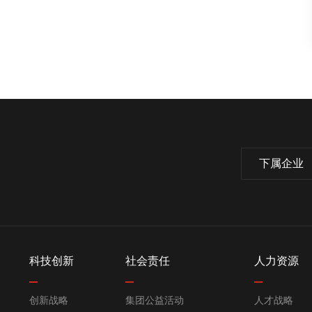
下属企业
科技创新
社会责任
人力资源
创新战略
集团公益活动
人才战略