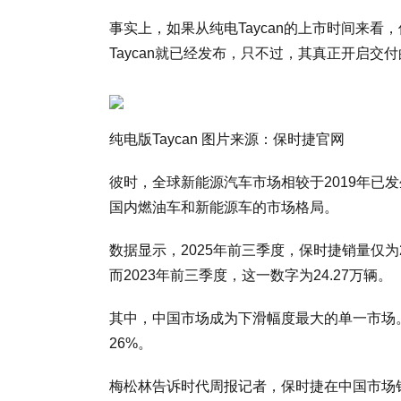
事实上，如果从纯电Taycan的上市时间来看
Taycan就已经发布，只不过，其真正开启交付
纯电版Taycan 图片来源：保时捷官网
彼时，全球新能源汽车市场相较于2019年已
国内燃油车和新能源车的市场格局。
数据显示，2025年前三季度，保时捷销量仅为21
而2023年前三季度，这一数字为24.27万辆。
其中，中国市场成为下滑幅度最大的单一市场。销量
26%。
梅松林告诉时代周报记者，保时捷在中国市场