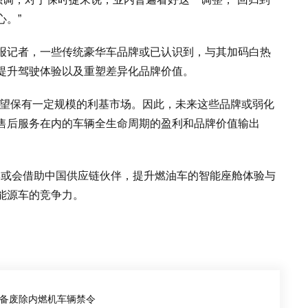
。”
报记者，一些传统豪华车品牌或已认识到，与其加码白热
提升驾驶体验以及重塑差异化品牌价值。
有望保有一定规模的利基市场。因此，未来这些品牌或弱化
售后服务在内的车辆全生命周期的盈利和品牌价值输出
牌或会借助中国供应链伙伴，提升燃油车的智能座舱体验与
能源车的竞争力。
准备废除内燃机车辆禁令