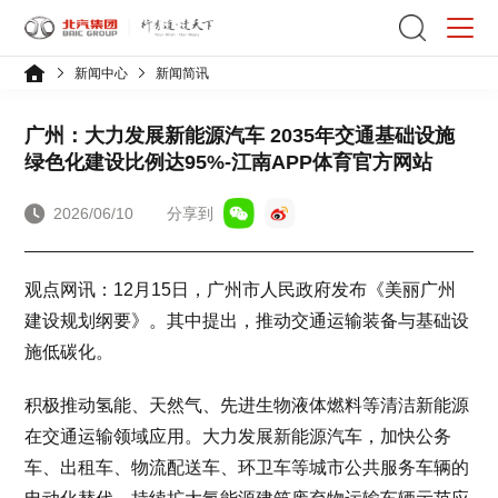
新闻中心
新闻简讯
广州：大力发展新能源汽车 2035年交通基础设施
绿色化建设比例达95%-江南APP体育官方网站
2026/06/10
分享到
观点网讯：12月15日，广州市人民政府发布《美丽广州
建设规划纲要》。其中提出，推动交通运输装备与基础设
施低碳化。
积极推动氢能、天然气、先进生物液体燃料等清洁新能源
在交通运输领域应用。大力发展新能源汽车，加快公务
车、出租车、物流配送车、环卫车等城市公共服务车辆的