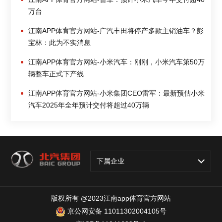
万台
江南APP体育官方网站-广汽丰田将停产多款主销油车？彭
宝林：此为不实消息
江南APP体育官方网站-小米汽车：刚刚，小米汽车第50万
辆整车正式下产线
江南APP体育官方网站-小米集团CEO雷军：最新预估小米
汽车2025年全年预计交付将超过40万辆
下属企业
版权所有 @2023江南app体育官方网站
京公网安备 11011302004105号