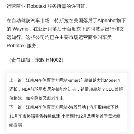
运营商业 Robotaxi 服务所需的许可证。
在自动驾驶汽车市场，特斯拉在美国落后于Alphabet旗下
的 Waymo，在亚洲则落后于百度旗下的阿波罗出行和文
远知行。这些公司均已在主要市场运营商业叫车类
Robotaxi 服务。
（责任编辑：宋政 HN002）
上一篇：江南APP体育官方网站-smart车越做越大比Model Y
还长，NBA前球星奥尼尔都能坐进去，销量却越差？CEO曾拒
价格战，如今降价又刺老车主
下一篇：江南APP体育官方网站-港股异动 | 汽车股继续下跌
11月车市终端零售持续低迷 小摩预计12月及明年首季需求继
续疲弱