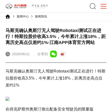
新闻中心
新闻简讯
马斯克确认奥斯汀无人驾驶Robotaxi测试正在进
行！特斯拉股价收高3.5%，今年累计上涨18%，距
离历史高点仅差约1%-江南APP体育官方网站
2026/06/11
分享到
马斯克确认奥斯汀无人驾驶Robotaxi测试正在进行！特斯
拉股价收高3.5%，今年累计上涨18%，距离历史高点仅
差约1%
在得克萨斯州奥斯汀推出配备安全驾驶员的限量版