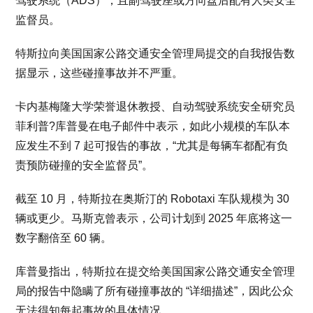
驾驶系统（ADS），且副驾驶座或方向盘后配有人类安全
监督员。
特斯拉向美国国家公路交通安全管理局提交的自我报告数
据显示，这些碰撞事故并不严重。
卡内基梅隆大学荣誉退休教授、自动驾驶系统安全研究员
菲利普?库普曼在电子邮件中表示，如此小规模的车队本
应发生不到 7 起可报告的事故，“尤其是每辆车都配有负
责预防碰撞的安全监督员”。
截至 10 月，特斯拉在奥斯汀的 Robotaxi 车队规模为 30
辆或更少。马斯克曾表示，公司计划到 2025 年底将这一
数字翻倍至 60 辆。
库普曼指出，特斯拉在提交给美国国家公路交通安全管理
局的报告中隐瞒了所有碰撞事故的 “详细描述”，因此公众
无法得知每起事故的具体情况。