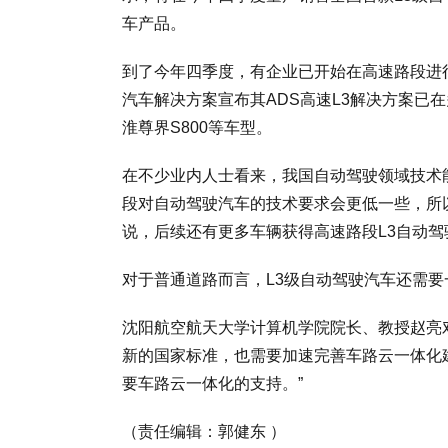
车产品。
到了今年四季度，有企业已开始在高速路段进行
汽车解决方案宣布其ADS高速L3解决方案已
淮尊界S800等车型。
在不少业内人士看来，我国自动驾驶领域技术
段对自动驾驶汽车的技术要求会更低一些，所以
说，后续还有更多车辆获得高速路段L3自动驾
对于普通道路而言，L3级自动驾驶汽车还需要
沈阳航空航天大学计算机学院院长、教授赵亮
新的国家标准，也需要加速完善车路云一体化建
要车路云一体化的支持。”
（责任编辑：郭健东 ）