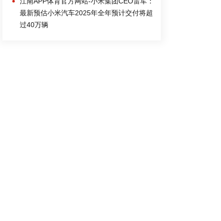
江南APP体育官方网站-小米集团CEO雷军：
最新预估小米汽车2025年全年预计交付将超
过40万辆