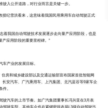
获准驶入公开道路，对行业而言是关键一步。
教授纪雪洪看来，这意味着我国民用乘用车自动驾驶正式
标志着我国自动驾驶技术发展逐步走向量产应用阶段，也是
量产应用阶段的重要里程碑。”
、汽车产业的发展目标。
部、住房和城乡建设部以及交通运输部宣布国家首批智能网
、长安汽车、广汽乘用车、上汽集团、北汽蓝谷等9家车企
条件。
动驾驶汽车的上市节奏。如广汽集团董事长冯兴亚在3月表
动驾驶车型。其他车企也在紧锣密鼓布局L3级自动驾驶汽