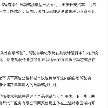
批L3级有条件自动驾驶车型准入许可，重庆长安汽车、北汽
开展上路试点，我国L3级自动驾驶从测试阶段迈入商业化
有条件自动驾驶”，驾驶自动化系统在其设计运行条件内持续
动化，动态驾驶任务接管用户以适当的方式执行动态驾驶任
。
堵环境下高速公路和城市快速路单车道内的自动驾驶功
市快速路单车道内的自动驾驶功能。
已按要求完成并通过了产品测试与安全评估。下一步，两
出行汽车服务有限公司两家使用主体在上述特定区域内开