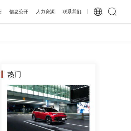
任
信息公开
人力资源
联系我们
热门