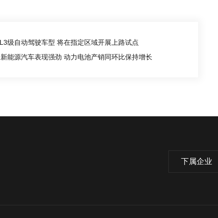
L3级自动驾驶车型 将在指定区域开展上路试点
1月新能源汽车表现强劲 动力电池产销同环比保持增长
下属企业