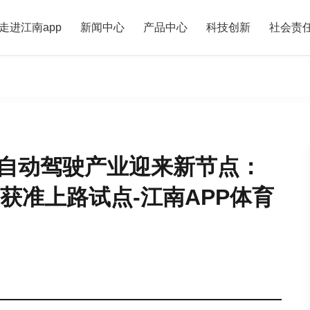
走进江南app
新闻中心
产品中心
科技创新
社会责
自动驾驶产业迎来新节点：
获准上路试点-江南APP体育