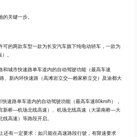
地的关键一步。
许可的两款车型一款为长安汽车旗下纯电动轿车，一款为
版）。
路和城市快速路单车道内的自动驾驶功能（最高车速
快速路、新内环快速路（高滩岩立交—赖家桥立交）及渝都大
快速路单车道内的自动驾驶功能（最高车速80km/h），
宫新桥—机场北线高速）、机场北线高速（大渠南桥—大
北线高速）等路段开启。
用上还有一定要求：如只能在高速路段行驶，有限速要求