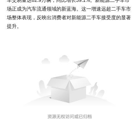
车交易量达82.9万辆，同比增长39.1%。新能源二手车市
场正成为汽车流通领域的新蓝海。这一增速远超二手车市
场整体表现，反映出消费者对新能源二手车接受度的显著
提升。