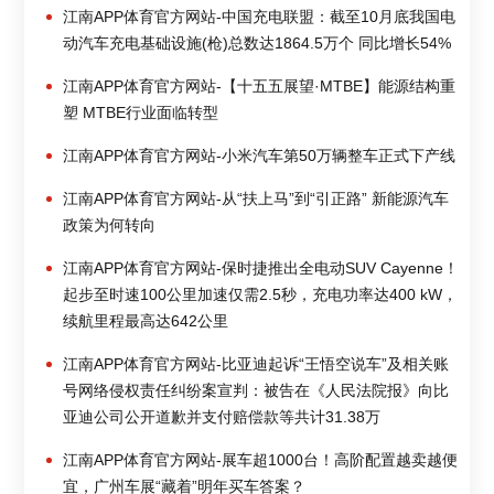
江南APP体育官方网站-中国充电联盟：截至10月底我国电
动汽车充电基础设施(枪)总数达1864.5万个 同比增长54%
江南APP体育官方网站-【十五五展望·MTBE】能源结构重
塑 MTBE行业面临转型
江南APP体育官方网站-小米汽车第50万辆整车正式下产线
江南APP体育官方网站-从“扶上马”到“引正路” 新能源汽车
政策为何转向
江南APP体育官方网站-保时捷推出全电动SUV Cayenne！
起步至时速100公里加速仅需2.5秒，充电功率达400 kW，
续航里程最高达642公里
江南APP体育官方网站-比亚迪起诉“王悟空说车”及相关账
号网络侵权责任纠纷案宣判：被告在《人民法院报》向比
亚迪公司公开道歉并支付赔偿款等共计31.38万
江南APP体育官方网站-展车超1000台！高阶配置越卖越便
宜，广州车展“藏着”明年买车答案？