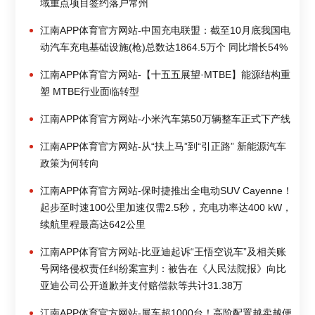
域重点项目签约落户常州
江南APP体育官方网站-中国充电联盟：截至10月底我国电
动汽车充电基础设施(枪)总数达1864.5万个 同比增长54%
江南APP体育官方网站-【十五五展望·MTBE】能源结构重
塑 MTBE行业面临转型
江南APP体育官方网站-小米汽车第50万辆整车正式下产线
江南APP体育官方网站-从“扶上马”到“引正路” 新能源汽车
政策为何转向
江南APP体育官方网站-保时捷推出全电动SUV Cayenne！
起步至时速100公里加速仅需2.5秒，充电功率达400 kW，
续航里程最高达642公里
江南APP体育官方网站-比亚迪起诉“王悟空说车”及相关账
号网络侵权责任纠纷案宣判：被告在《人民法院报》向比
亚迪公司公开道歉并支付赔偿款等共计31.38万
江南APP体育官方网站-展车超1000台！高阶配置越卖越便