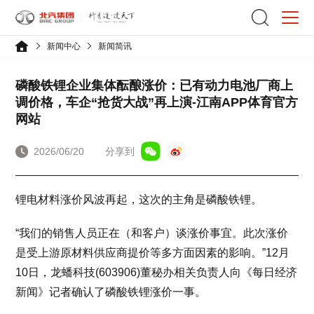
新闻中心
新闻简讯
磷酸铁锂企业集体酝酿涨价：已有动力电池厂商上
调价格，车企“抢货大战”再上演-江南APP体育官方
网站
2026/06/20
分享到
锂电材料涨价风波再起，这次的主角是磷酸铁锂。
“我们的销售人员正在（和客户）谈涨价事宜。此次涨价
是受上游原材料供应商提价等多方面因素的影响。”12月
10日，龙蟠科技(603906)董秘办相关负责人向《每日经济
新闻》记者确认了磷酸铁锂涨价一事。