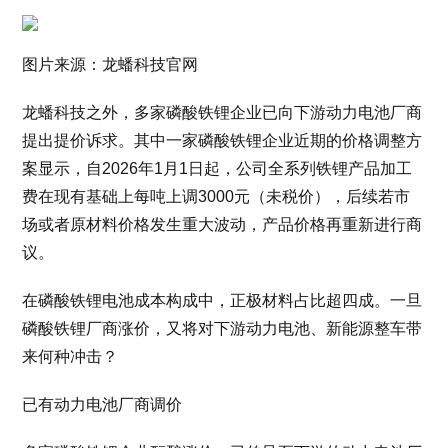
图片来源：龙蟠科技官网
龙蟠科技之外，多家磷酸铁锂企业已向下游动力电池厂商
提出提价诉求。其中一家磷酸铁锂企业近期的价格调整方
案显示，自2026年1月1日起，公司全系列铁锂产品加工
费在现有基础上每吨上调3000元（未税价），后续若市
场或者原材料价格发生重大波动，产品价格再重新进行商
议。
在磷酸铁锂电池成本构成中，正极材料占比超四成。一旦
磷酸铁锂厂商涨价，又将对下游动力电池、新能源整车带
来何种冲击？
已有动力电池厂商调价