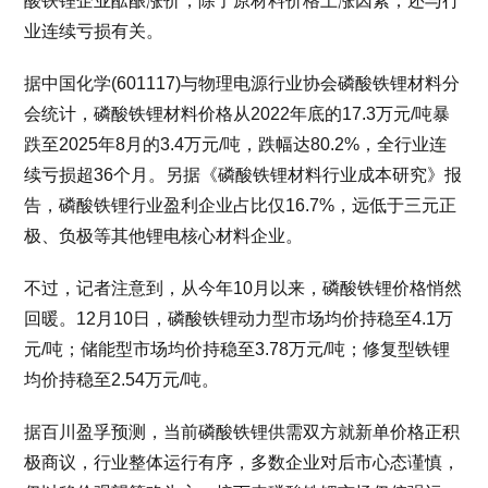
酸铁锂企业酝酿涨价，除了原材料价格上涨因素，还与行
业连续亏损有关。
据中国化学(601117)与物理电源行业协会磷酸铁锂材料分
会统计，磷酸铁锂材料价格从2022年底的17.3万元/吨暴
跌至2025年8月的3.4万元/吨，跌幅达80.2%，全行业连
续亏损超36个月。另据《磷酸铁锂材料行业成本研究》报
告，磷酸铁锂行业盈利企业占比仅16.7%，远低于三元正
极、负极等其他锂电核心材料企业。
不过，记者注意到，从今年10月以来，磷酸铁锂价格悄然
回暖。12月10日，磷酸铁锂动力型市场均价持稳至4.1万
元/吨；储能型市场均价持稳至3.78万元/吨；修复型铁锂
均价持稳至2.54万元/吨。
据百川盈孚预测，当前磷酸铁锂供需双方就新单价格正积
极商议，行业整体运行有序，多数企业对后市心态谨慎，