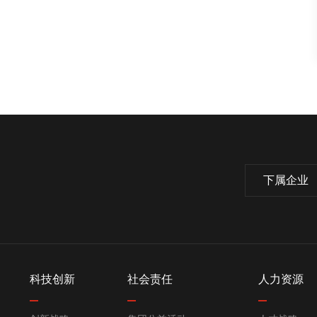
下属企业
科技创新
社会责任
人力资源