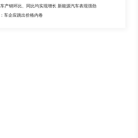
月汽车产销环比、同比均实现增长 新能源汽车表现强劲
德：车企应跳出价格内卷