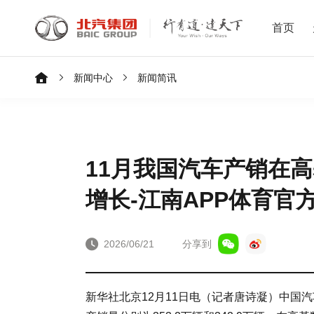
首页
新闻中心
新闻简讯
11月我国汽车产销在
增长-江南APP体育官
2026/06/21
分享到
新华社北京12月11日电（记者唐诗凝）中国汽