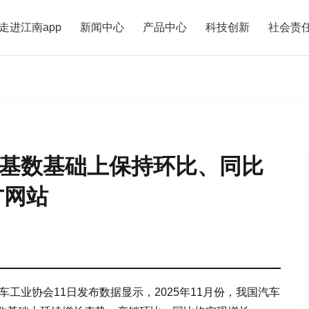
走进江南app
新闻中心
产品中心
科技创新
社会责
高基数基础上保持环比、同比
方网站
车工业协会11日发布数据显示，2025年11月份，我国汽车