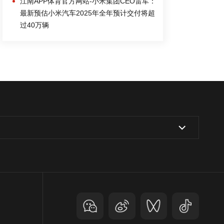
江南APP体育官方网站-小米集团CEO雷军：
最新预估小米汽车2025年全年预计交付将超
过40万辆