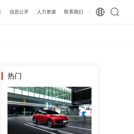
任
信息公开
人力资源
联系我们
热门