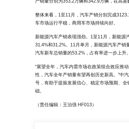
产销量分别为353.2万辆和342.9万辆，
整体来看，1至11月，汽车产销分别完成3123.1
车市场运行平稳，商用车市场持续向好。
新能源汽车产销表现强劲。1至11月，新能源汽车
31.4%和31.2%。11月单月，新能源汽车产
汽车新车总销量的53.2%，占有率进一步上升
“展望全年，汽车内需市场在政策组合效应推
性，汽车全年产销量有望再创历史新高。”中
号，有助于提振发展信心、稳定市场预期、全链
础。
（责任编辑：王治强 HF013）