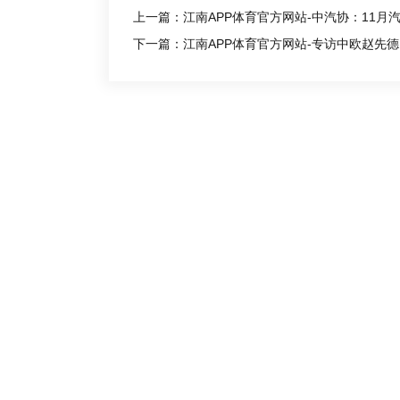
上一篇：江南APP体育官方网站-中汽协：11
下一篇：江南APP体育官方网站-专访中欧赵先