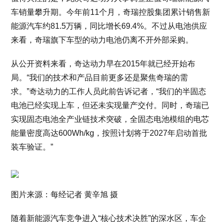
车销量攀升期。今年前11个月，奇瑞控股集团累计销售新
能源汽车约81.5万辆，同比增长69.4%。不过从电池供应
来看，奇瑞旗下车型的动力电池仍离不开外部采购。
从公开资料来看，奇达动力早在2015年就已经开始布
局。“我们的技术和产品目前更多还是聚焦奇瑞的需
求。”奇达动力的工作人员此前告诉记者，“我们的半固态
电池已经实现上车，但还未实现量产交付。同时，奇瑞已
实现固态电池全产业链技术突破，全固态电池模组的电芯
能量密度高达600Wh/kg，按照计划将于2027年启动首批
装车验证。”
图片来源：每经记者 黄辛旭 摄
随着新能源汽车竞争进入“核心技术决胜”的深水区，车企