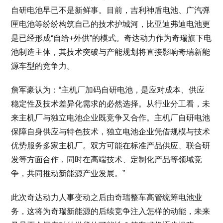
自研电池早已不是新鲜事。目前，吉利神盾电池、广汽弹
匣电池等纷纷构筑自己的技术护城河，比亚迪弗迪电池更
是已经形成“自给+外供”的模式。奇达动力作为奇瑞旗下电
池制造主体，其技术突破与产能规划将直接影响奇瑞新能
源车型的竞争力。
詹军豪认为：“主机厂加码自研电池，是应对成本、供应
稳定性及技术差异化需求的必然选择。从行业分工看，未
来主机厂与独立电池企业既竞争又合作。主机厂自研电池
保障自身供应与特色技术，独立电池企业凭借规模与技术
优势服务多家主机厂。双方可能在标准产品供应、联合研
发等方面合作，同时在高端技术、定制化产品等领域竞
争，共同推动新能源产业发展。”
此次奇达动力人事变动之后由奇瑞整车高管统筹电池业
务，这将为奇瑞新能源的后续竞争注入怎样的动能，未来