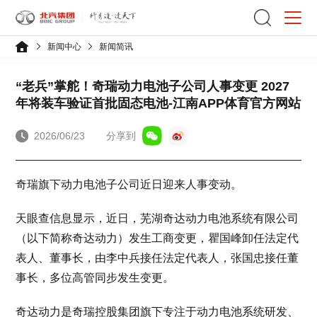
新闻中心
新闻简讯
“老兵”掌舵！奇瑞动力电池子公司人事变更 2027
年将装车验证首批固态电池-江南APP体育官方网站
2026/06/23
分享到
奇瑞旗下动力电池子公司近日迎来人事变动。
天眼查信息显示，近日，芜湖奇达动力电池系统有限公司
（以下简称奇达动力）发生工商变更，瞿国峰卸任法定代
表人、董事长，由李中兵接任法定代表人，张国忠接任董
事长，多位高管同步发生变更。
奇达动力是奇瑞控股集团旗下专注于动力电池系统研发、