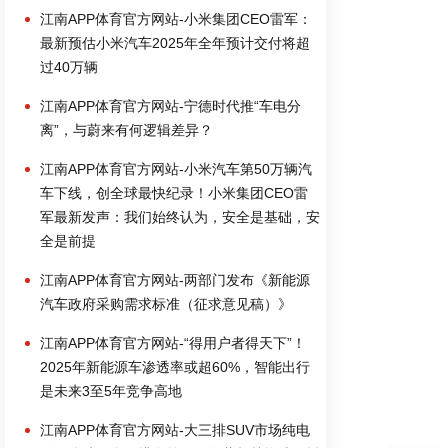
江南APP体育官方网站-小米集团CEO雷军：
最新预估小米汽车2025年全年预计交付将超
过40万辆
江南APP体育官方网站-宁德时代推“车电分
离”，与蔚来有何逻辑差异？
江南APP体育官方网站-小米汽车第50万辆汽
车下线，创全球最快纪录！小米集团CEO雷
军最新发声：我们始终认为，安全是基础，安
全是前提
江南APP体育官方网站-两部门发布《新能源
汽车政府采购需求标准（征求意见稿）》
江南APP体育官方网站-“得用户者得天下”！
2025年新能源车渗透率或超60%，智能出行
是未来3至5年竞争高地
江南APP体育官方网站-大三排SUV市场纯电