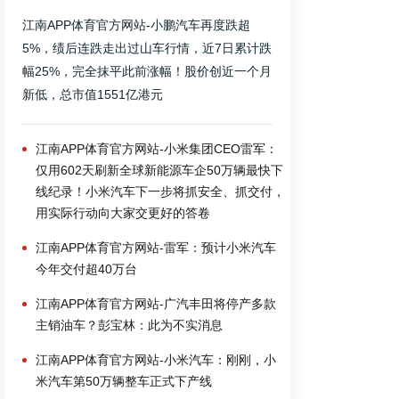
江南APP体育官方网站-小鹏汽车再度跌超
5%，绩后连跌走出过山车行情，近7日累计跌
幅25%，完全抹平此前涨幅！股价创近一个月
新低，总市值1551亿港元
江南APP体育官方网站-小米集团CEO雷军：
仅用602天刷新全球新能源车企50万辆最快下
线纪录！小米汽车下一步将抓安全、抓交付，
用实际行动向大家交更好的答卷
江南APP体育官方网站-雷军：预计小米汽车
今年交付超40万台
江南APP体育官方网站-广汽丰田将停产多款
主销油车？彭宝林：此为不实消息
江南APP体育官方网站-小米汽车：刚刚，小
米汽车第50万辆整车正式下产线