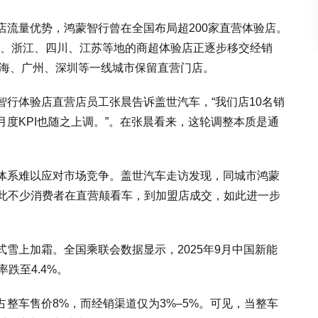
店流量优势，鸿蒙智行曾在全国布局超200家直营体验店。
广东、浙江、四川、江苏等地的商超体验店正逐步移交经销
上海、广州、深圳等一线城市保留直营门店。
行体验店直营店员工张晨告诉盖世汽车，“我们店10名销
度KPI也随之上调。”。在张晨看来，这轮调整本质是通
体系难以应对市场竞争。盖世汽车走访发现，同城市鸿蒙
，因此不少消费者在直营颠看车，到加盟店成交，如此进一步
雪上加霜。全国乘联会数据显示，2025年9月中国新能
跌至4.4%。
整车售价8%，而经销渠道仅为3%–5%。可见，当整车