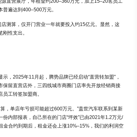
直营展厅，年租金约200–360万元，加上15–20名员工
遍达到400–500万元。
门店测算，仅开门营业一年就要投入约15亿元。显然，这
笔刚性支出。
，2025年11月起，腾势品牌已经启动“直营转加盟”，
市保留直营店外，三四线城市商圈门店率先开放经销商接
店员工转签加盟商。
估算，单店年亏损可能超过600万元。”盖世汽车联系到某新
内部报表，自己所在的门店“坪效”已由2021年1.2万元/
商场租金合约到期后，租金还会上涨10%–15%，我们的利润空