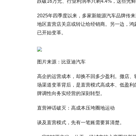
跌破16万元、行业利润率只剩4.4%，这些光鲜
2025年四季度以来，多家新能源汽车品牌传
地区直营店关店或转让给经销商。另一边，鸿
已开始变革。
图片来源：比亚迪汽车
高企的运营成本，却换不回多少盈利。撤店、
场渠道变革背后，是直营模式高成本、低盈利
牌调性向务实经营的深刻转型。
直营神话破灭：高成本压垮圈地运动
谈及直营模式，先有一笔账需要算清楚。