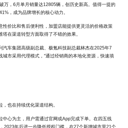
破万，6月单月销量达12805辆，创历史新高。值得一提的
至41%，成为品牌增长的核心动力。
意性价比和售后便利性，加盟店能提供更灵活的价格政策
维塔在渠道转型方面取得了不错的效果。
汽车集团高级副总裁、极氪科技副总裁林杰在2025年7
线城市采用代理模式，“通过经销商的本地化资源，快速填
拉，也在持续优化渠道结构。
拉中心为主，用户需通过官网或App完成下单。在四五线
，2023年后进一步降低授权门槛，在27个新增城市里21个