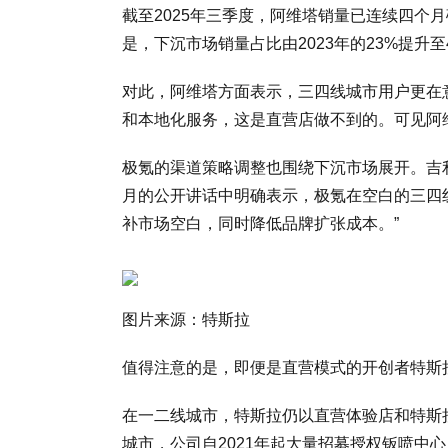
截至2025年三季度，阿维塔销量已连续四个月
是，下沉市场销量占比由2023年的23%提升
对此，阿维塔方面表示，三四线城市用户更在
和本地化服务，这是直营店做不到的。可见阿
极氪的渠道策略调整也围绕下沉市场展开。吉利
月的公开讲话中明确表示，极氪在空白的三四
补市场空白，同时降低品牌扩张成本。”
图片来源：特斯拉
值得注意的是，即便是直营模式的开创者特斯
在一二线城市，特斯拉仍以直营体验店和特斯
城市，公司自2021年起大量招募授权钣喷中心