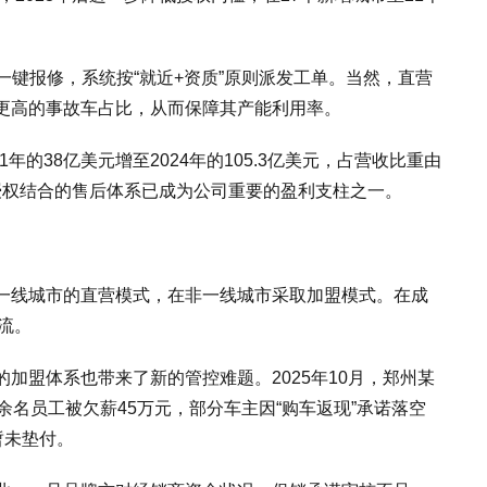
0电话一键报修，系统按“就近+资质”原则派发工单。当然，直营
更高的事故车占比，从而保障其产能利用率。
年的38亿美元增至2024年的105.3亿美元，占营收比重由
营与授权结合的售后体系已成为公司重要的盈利支柱之一。
一线城市的直营模式，在非一线城市采取加盟模式。在成
流。
加盟体系也带来了新的管控难题。2025年10月，郑州某
余名员工被欠薪45万元，部分车主因“购车返现”承诺落空
暂未垫付。