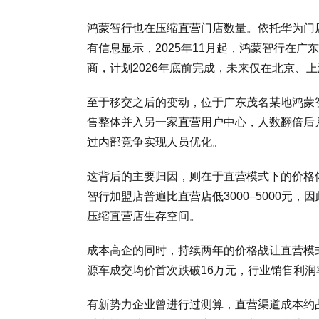
鸿蒙智行也在压缩直营门店数量。依托华为门
有信息显示，2025年11月起，鸿蒙智行在
商，计划2026年底前完成，未来仅在北京、
至于移交之后的变动，位于广东茂名某地鸿蒙智
售整体并入另一家直营用户中心，人数翻倍后月
过内部竞争实现人员优化。
这背后的主要归因，则在于直营模式下的价格
智行加盟店普遍比直营店低3000–5000元
压缩直营店生存空间。
成本高企的同时，持续两年的价格战让直营模式
源车成交均价首次跌破16万元，行业销售利润率
有新势力企业曾进行过测算，直营渠道成本约占