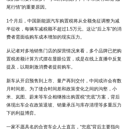
尾行情”的重要原因。
1个月后，中国新能源汽车购置税将从全额免征调整为减
半征收，每辆车减税额不超过1.5万元。这让“后上车”的消
费者需面临购车成本增加的现实压力。
从记者对多地销售门店的探营情况来看，多个品牌已把购
置税差额计算方式摆在显眼位置，或是在线上直播中反复
提及，以期刺激消费者提前购车。
新车从开启预售到上市、量产再到交付，中间或许会有数
月时间差。为了缝合时间差和政策变化之间的沟壑，小
米、岚图、蔚来等车企相继推出购置税“兜底”方案，背后
体现出车企在政策退坡、销量承压与库存清理等多重压力
下的利益博弈。
一家不愿具名的合资车企人士直言，“兜底”背后主要指向