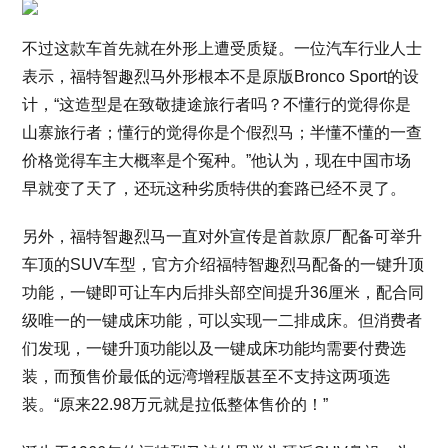
不过这款车首先就在外形上遭受质疑。一位汽车行业人士
表示，福特智趣烈马外形根本不是原版Bronco Sport的设
计，“这造型是在致敬捷途旅行者吗？不懂行的觉得你是
山寨旅行者；懂行的觉得你是个假烈马；半懂不懂的一查
价格觉得车主大概率是个冤种。”他认为，现在中国市场
早就变了天了，还玩这种劣质特供的套路已经不灵了。
另外，福特智趣烈马一直对外宣传是首款原厂配备可举升
车顶的SUV车型，官方介绍福特智趣烈马配备的一键升顶
功能，一键即可让车内后排头部空间提升36厘米，配合同
级唯一的一键成床功能，可以实现一二排成床。但消费者
们发现，一键升顶功能以及一键成床功能均需要付费选
装，而预售价最低的远湾增程版甚至不支持这两项选
装。“原来22.98万元就是拉低整体售价的！”