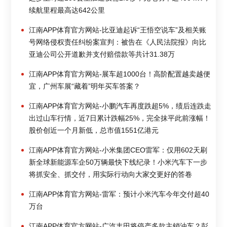
续航里程最高达642公里
江南APP体育官方网站-比亚迪起诉“王悟空说车”及相关账
号网络侵权责任纠纷案宣判：被告在《人民法院报》向比
亚迪公司公开道歉并支付赔偿款等共计31.38万
江南APP体育官方网站-展车超1000台！高阶配置越卖越便
宜，广州车展“藏着”明年买车答案？
江南APP体育官方网站-小鹏汽车再度跌超5%，绩后连跌走
出过山车行情，近7日累计跌幅25%，完全抹平此前涨幅！
股价创近一个月新低，总市值1551亿港元
江南APP体育官方网站-小米集团CEO雷军：仅用602天刷
新全球新能源车企50万辆最快下线纪录！小米汽车下一步
将抓安全、抓交付，用实际行动向大家交更好的答卷
江南APP体育官方网站-雷军：预计小米汽车今年交付超40
万台
江南APP体育官方网站-广汽丰田将停产多款主销油车？彭