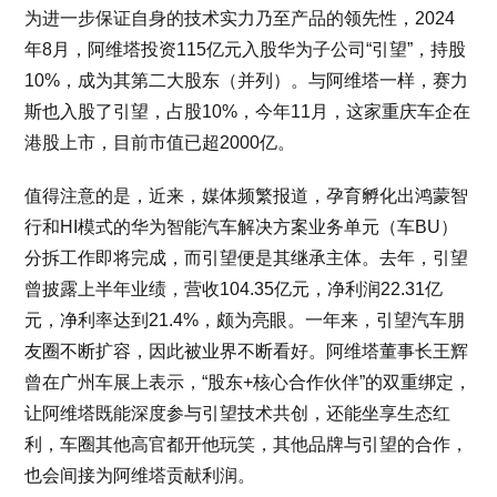
为进一步保证自身的技术实力乃至产品的领先性，2024
年8月，阿维塔投资115亿元入股华为子公司“引望”，持股
10%，成为其第二大股东（并列）。与阿维塔一样，赛力
斯也入股了引望，占股10%，今年11月，这家重庆车企在
港股上市，目前市值已超2000亿。
值得注意的是，近来，媒体频繁报道，孕育孵化出鸿蒙智
行和HI模式的华为智能汽车解决方案业务单元（车BU）
分拆工作即将完成，而引望便是其继承主体。去年，引望
曾披露上半年业绩，营收104.35亿元，净利润22.31亿
元，净利率达到21.4%，颇为亮眼。一年来，引望汽车朋
友圈不断扩容，因此被业界不断看好。阿维塔董事长王辉
曾在广州车展上表示，“股东+核心合作伙伴”的双重绑定，
让阿维塔既能深度参与引望技术共创，还能坐享生态红
利，车圈其他高官都开他玩笑，其他品牌与引望的合作，
也会间接为阿维塔贡献利润。