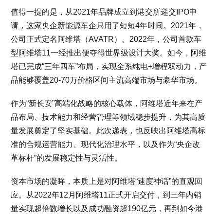
值得一提的是，从2021年品牌成立到港交所递交IPO申
请，这家央企新能源车企只用了短短4年时间。2021年，
公司正式定名阿维塔（AVATR）。2022年，公司首款车
型阿维塔11一经推出便夺得世界级设计大奖。如今，阿维
塔已完成“三年四车”布局，实现全系纯电+增程双动力，产
品能够覆盖20-70万价格区间主流高端市场与豪华市场。
作为“新长安”高端化战略的核心载体，阿维塔近年来在产
品布局、技术能力和经营管理等领域稳步提升，为其高质
量发展奠定了坚实基础。此次递表，也反映出阿维塔高标
准的合规运营能力、现代化治理水平，以及作为“央企改
革标杆”的发展稳定性与灵活性。
资本市场的凝眸，本质上是对阿维塔“速度神话”的直观回
应。从2022年12月阿维塔11正式开启交付，到三年内销
量实现超倍数增长以及成功融资超190亿元，再到如今港