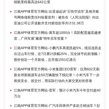
续航里程最高达642公里
江南APP体育官方网站-比亚迪起诉“王悟空说车”及相关账
号网络侵权责任纠纷案宣判：被告在《人民法院报》向比
亚迪公司公开道歉并支付赔偿款等共计31.38万
江南APP体育官方网站-展车超1000台！高阶配置越卖越便
宜，广州车展“藏着”明年买车答案？
江南APP体育官方网站-小鹏汽车再度跌超5%，绩后连跌走
出过山车行情，近7日累计跌幅25%，完全抹平此前涨幅！
股价创近一个月新低，总市值1551亿港元
江南APP体育官方网站-小米集团CEO雷军：仅用602天刷
新全球新能源车企50万辆最快下线纪录！小米汽车下一步
将抓安全、抓交付，用实际行动向大家交更好的答卷
江南APP体育官方网站-雷军：预计小米汽车今年交付超40
万台
江南APP体育官方网站-广汽丰田将停产多款主销油车？彭