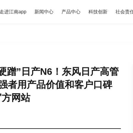
走进江南app
新闻中心
产品中心
科技创新
社会责
硬蹭”日产N6！东风日产高管
强者用产品价值和客户口碑
官方网站