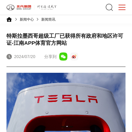
新闻中心
新闻简讯
特斯拉墨西哥超级工厂已获得所有政府和地区许可
证-江南APP体育官方网站
2024/07/20
分享到