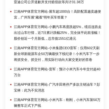
亚迪公司公开道歉并支付赔偿款等共计31.38万
江南APP体育官方网站-展车超1000台！高阶配置越卖越便
宜，广州车展“藏着”明年买车答案？
江南APP体育官方网站-小鹏汽车再度跌超5%，绩后连跌走
出过山车行情，近7日累计跌幅25%，完全抹平此前涨幅！
股价创近一个月新低，总市值1551亿港元
江南APP体育官方网站-小米集团CEO雷军：仅用602天刷
新全球新能源车企50万辆最快下线纪录！小米汽车下一步
将抓安全、抓交付，用实际行动向大家交更好的答卷
江南APP体育官方网站-雷军：预计小米汽车今年交付超40
万台
江南APP体育官方网站-广汽丰田将停产多款主销油车？彭
宝林：此为不实消息
江南APP体育官方网站-小米汽车：刚刚，小米汽车第50万
辆整车正式下产线