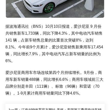
据波海通讯社（BNS）10月10日报道，爱沙尼亚 9 月份
共销售新车1,733辆，同比下降4.3%，其中电动汽车销售
141 辆，占新车销售总量的比重首次突破8%，达到
8.1%。今年前9个月累计，爱沙尼亚销售新乘用车17,454
辆，同比增长7.9%，其中电动汽车占新车销量的比例为
6%。
爱沙尼亚商用车市场连续第四个月持续增长。9月份，商
用车新车销量488辆，同比增长6.6%；商用车领域前三大
品牌分别是丰田（111辆）、标致（96辆）和雷诺（70
辆）。1-9月累计商用车销量同比下降4.6%。
上一篇：江南APP体育官方网站-美媒：美国第三季度电动车销