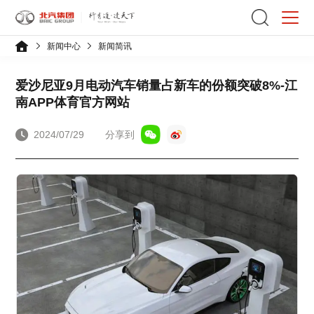
新闻中心
新闻简讯
爱沙尼亚9月电动汽车销量占新车的份额突破8%-江
南APP体育官方网站
2024/07/29
分享到