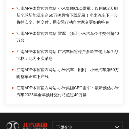
江南APP体育官方网站-小米集团CEO雷军：仅用602天刷
新全球新能源车企50万辆最快下线纪录！小米汽车下一步
将抓安全、抓交付，用实际行动向大家交更好的答卷
江南APP体育官方网站-雷军：预计小米汽车今年交付超40
万台
江南APP体育官方网站-广汽丰田将停产多款主销油车？彭
宝林：此为不实消息
江南APP体育官方网站-小米汽车：刚刚，小米汽车第50万
辆整车正式下产线
江南APP体育官方网站-小米集团CEO雷军：最新预估小米
汽车2025年全年预计交付将超过40万辆
下属企业