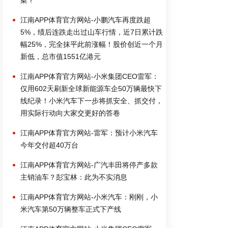
江南APP体育官方网站-小鹏汽车再度跌超
5%，绩后连跌走出过山车行情，近7日累计跌
幅25%，完全抹平此前涨幅！股价创近一个月
新低，总市值1551亿港元
江南APP体育官方网站-小米集团CEO雷军：
仅用602天刷新全球新能源车企50万辆最快下
线纪录！小米汽车下一步将抓安全、抓交付，
用实际行动向大家交更好的答卷
江南APP体育官方网站-雷军：预计小米汽车
今年交付超40万台
江南APP体育官方网站-广汽丰田将停产多款
主销油车？彭宝林：此为不实消息
江南APP体育官方网站-小米汽车：刚刚，小
米汽车第50万辆整车正式下产线