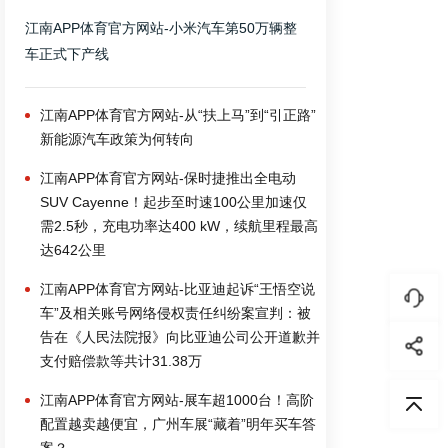
江南APP体育官方网站-小米汽车第50万辆整
车正式下产线
江南APP体育官方网站-从“扶上马”到“引正路”
新能源汽车政策为何转向
江南APP体育官方网站-保时捷推出全电动
SUV Cayenne！起步至时速100公里加速仅
需2.5秒，充电功率达400 kW，续航里程最高
达642公里
江南APP体育官方网站-比亚迪起诉“王悟空说
车”及相关账号网络侵权责任纠纷案宣判：被
告在《人民法院报》向比亚迪公司公开道歉并
支付赔偿款等共计31.38万
江南APP体育官方网站-展车超1000台！高阶
配置越卖越便宜，广州车展“藏着”明年买车答
案？