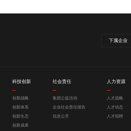
下属企业
科技创新
社会责任
人力资源
创新战略
集团公益活动
人才战略
创新体系
企业社会责任报告
人才动态
创新生态
信息公开
人才招聘
创新成果