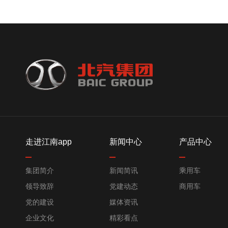
走进江南app
新闻中心
产品中心
集团简介
新闻简讯
乘用车
领导致辞
党建动态
商用车
党的建设
媒体资讯
企业文化
精彩看点