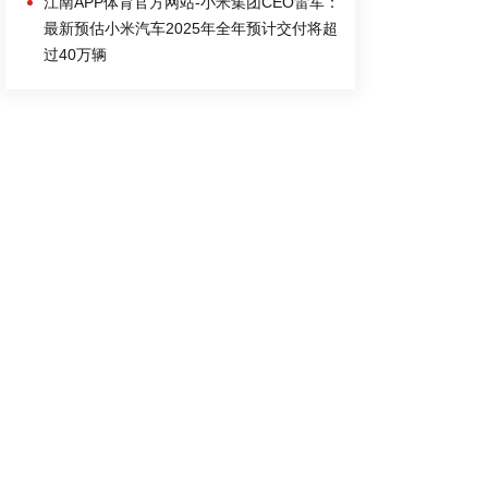
江南APP体育官方网站-小米集团CEO雷军：
最新预估小米汽车2025年全年预计交付将超
过40万辆