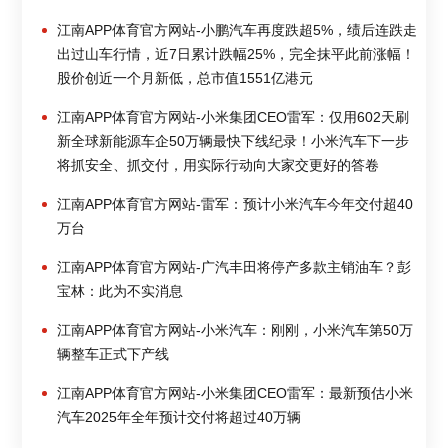
江南APP体育官方网站-小鹏汽车再度跌超5%，绩后连跌走
出过山车行情，近7日累计跌幅25%，完全抹平此前涨幅！
股价创近一个月新低，总市值1551亿港元
江南APP体育官方网站-小米集团CEO雷军：仅用602天刷
新全球新能源车企50万辆最快下线纪录！小米汽车下一步
将抓安全、抓交付，用实际行动向大家交更好的答卷
江南APP体育官方网站-雷军：预计小米汽车今年交付超40
万台
江南APP体育官方网站-广汽丰田将停产多款主销油车？彭
宝林：此为不实消息
江南APP体育官方网站-小米汽车：刚刚，小米汽车第50万
辆整车正式下产线
江南APP体育官方网站-小米集团CEO雷军：最新预估小米
汽车2025年全年预计交付将超过40万辆