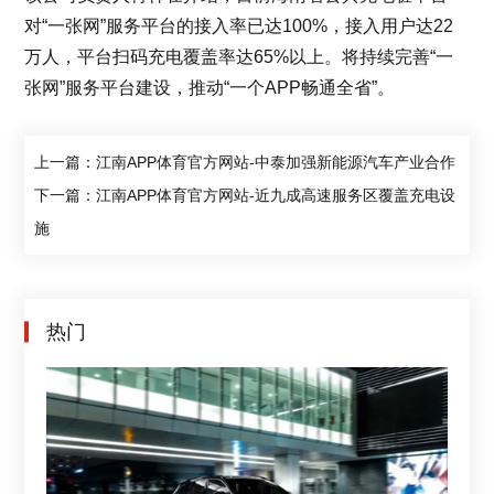
对“一张网”服务平台的接入率已达100%，接入用户达22
万人，平台扫码充电覆盖率达65%以上。将持续完善“一
张网”服务平台建设，推动“一个APP畅通全省”。
上一篇：江南APP体育官方网站-中泰加强新能源汽车产业合作
下一篇：江南APP体育官方网站-近九成高速服务区覆盖充电设
施
热门