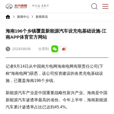
新闻中心
新闻简讯
海南196个乡镇覆盖新能源汽车设充电基础设施-江
南APP体育官方网站
2024/08/08
分享到
记者9月14日从中国南方电网海南电网有限责任公司(下
称“海南电网”)获悉，该公司投资建设的各类充电基础设
施，已覆盖海南196个乡镇。
新能源汽车产业是中国重要战略性新兴产业。海南是中国
新能源汽车渗透率最高的省份。今年上半年，海南新能源
汽车累计渗透率占比已达到45.4%。