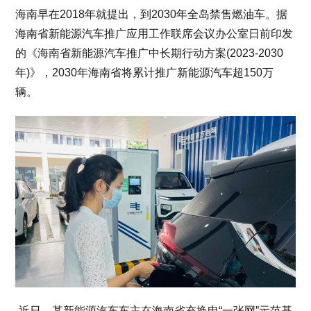
海南早在2018年就提出，到2030年全岛禁售燃油车。据
海南省新能源汽车推广应用工作联席会议办公室日前印发
的《海南省新能源汽车推广中长期行动方案(2023-2030
年)》，2030年海南省将累计推广新能源汽车超150万
辆。
近日，某新能源汽车车主在海南省充换电“一张网”示范基