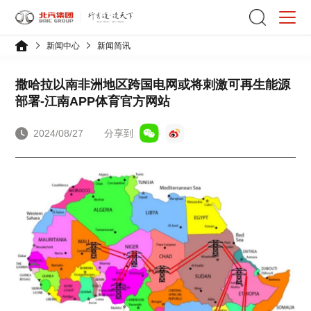
新闻中心
新闻简讯
撒哈拉以南非洲地区跨国电网或将刺激可再生能源
部署-江南APP体育官方网站
2024/08/27
分享到