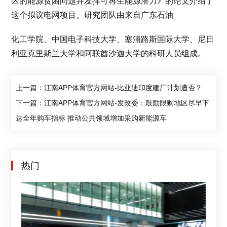
区的能源贫困问题并发挥可再生能源潜力》的论文介绍了
这个拟议电网项目。研究团队由来自广东石油
化工学院、中国电子科技大学、塞浦路斯国际大学、尼日
利亚克里斯兰大学和阿联酋沙迦大学的科研人员组成。
上一篇：江南APP体育官方网站-比亚迪印度建厂计划遭否？
下一篇：江南APP体育官方网站-发改委：鼓励限购地区尽早下
达全年购车指标 推动公共领域增加采购新能源车
热门