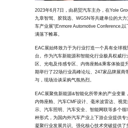
2023年6月7日，由易贸汽车主办，在Yole G
九章智驾、胶我选、WGSN等共建单位的大力支
车产业展”(Enmore Automotive Conf
满落下帷幕。
EAC展始终致力于为行业打造一个具有全球
台。作为汽车新能源和智能化行业极具权威行
区、光电及传感专区、内饰座舱&乘客体验提
期举行了22场行业高峰论坛、247家品牌展商
与，现场洽谈采购气氛热烈。
EAC展聚焦新能源&智能化所带来的产业变
内饰座舱、汽车CMF设计、毫米波雷达、视觉
示、汽车照明、汽车安全、智能网联等多个领
种形式，为国内外汽车产业上下游企业提供专业
凝聚行业发展共识、强化核心技术突破提供了