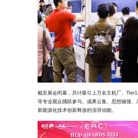
截至展会闭幕，共计吸引上万名主机厂、Tie
等专业观众踊跃参与。成果云集、思想碰撞、
新能源化技术创新释放的澎湃动能。