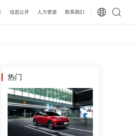
任
信息公开
人力资源
联系我们
热门