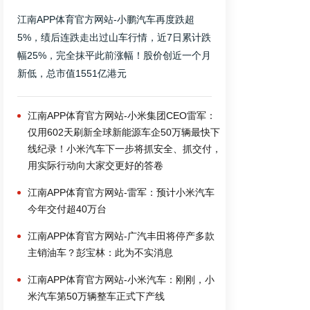
江南APP体育官方网站-小鹏汽车再度跌超
5%，绩后连跌走出过山车行情，近7日累计跌
幅25%，完全抹平此前涨幅！股价创近一个月
新低，总市值1551亿港元
江南APP体育官方网站-小米集团CEO雷军：
仅用602天刷新全球新能源车企50万辆最快下
线纪录！小米汽车下一步将抓安全、抓交付，
用实际行动向大家交更好的答卷
江南APP体育官方网站-雷军：预计小米汽车
今年交付超40万台
江南APP体育官方网站-广汽丰田将停产多款
主销油车？彭宝林：此为不实消息
江南APP体育官方网站-小米汽车：刚刚，小
米汽车第50万辆整车正式下产线